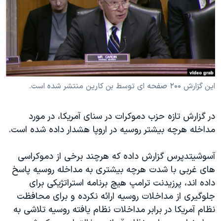
دنبال کنید
مستندها
فرهنگ و زندگی
حقوق شهروندی
انتخابات ریاست جمهوری آمریکا ۲۰۲۴
اقتصادی
حمله جمهوری اسلامی به اسرائیل
رمز مهسا
علم و فناوری
زبانهای مختلف
اسرائیل در جنگ
ورزش زنان در ایران
این گزارش ۲۰۰ صفحه ای توسط بن کارین منتشر شده است.
گالری عکس
اعتراضات زن، زندگی، آزادی
در گزارش تازه حزب دموکرات در سنای آمریکا، در مورد
آرشیو پخش زنده
مجموعه مستندهای دادخواهی
مداخله هرچه بیشتر روسیه در اروپا هشدار داده شده است.
تریبونال مردمی آبان ۹۸
دادگاه حمید نوری
آسوشیتدپرس گزارش داده که هرچند برخی از دموکراسی
های غربی با شدت هرچه بیشتری به مداخله روسیه پاسخ
چهل سال گروگان‌گیری
داده اند، پرزیدنت ترامپ هیچ برنامه استراتژیکی برای
قانون شفافیت دارائی کادر رهبری ایران
جلوگیری از مداخلات روسیه ارائه نکرده و برای محافظت
اعتراضات مردمی آبان ۹۸
نظام آمریکا در برابر مداخلات نظام یافته روسیه تلاشی به