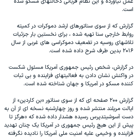
عمل نیاورده و این نظام قربانی دخالتهای مسکو شده
اسرائیل در جنگ
است.
نرگس محمدی برنده جایزه نوبل صلح
همایش محافظه‌کاران آمریکا «سی‌پک»
گزارش که از سوی سناتورهای ارشد دموکرات در کمیته
روابط خارجی سنا تهیه شده ، برای نخستین بار جزئیات
صفحه‌های ویژه
تلاشهای روسیه در تضعیف دموکراسی های غربی از سال
سفر پرزیدنت ترامپ به چین
۲۰۱۶ بدین طرف شرح داده شده است.
در گزارش، شخص رئیس جمهوری آمریکا مسئول شکست
در واکنش نشان دادن به فعالیتهای فزاینده و بی ثبات
کننده مسکو در آمریکا و جهان شناخته شده است.
گزارش ۲۰۰ صفحه ای که از سوی سناتور «بن کاردین» از
ایالت مریلند منتشر شده و روز چهارشنبه نسخه ای از آن به
دست آسوشیتدپرس رسیده هشدار داده شده که «هرگز تا
پیش از این هیچ رئیس جمهوری در آمریکا یک چنان تهدید
فزاینده و وخیمی علیه امنیت ملی آمریکا را نادیده نگرفته