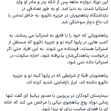
اسرائیل در جنگ
این نوزاد دوازده ماهه پس از آنکه پدر و مادر او وارد
استرالیا شدند، به دنیا آمد. او به طور تصادفی در
نرگس محمدی برنده جایزه نوبل صلح
بازداشتگاه پناهجویان در جزیره نائورو، به خاطر تماس با
همایش محافظه‌کاران آمریکا «سی‌پک»
آب داغ دچار سوختگی شد.
صفحه‌های ویژه
پناهجویانی که خود را با قایق به استرالیا می رسانند، به
سفر پرزیدنت ترامپ به چین
کمپ هایی در پاپوآ گینه نو و جزیره نائورو که مستقل از
استرالیا هستند، فرستاده می شوند. به این افراد حتی اگر
درخواست پناهندگی‌شان پذیرفته شود، اجازه سکونت در
استرالیا داده نمی شود.
پناهجویان قبلا از شرایطی که در پاپوآ گینه نو و جزیره
نائورو داشته اند، ابراز نارضایتی شدید کرده اند.
بیمارستان کودکان در بریزبین با صدور بیانیه ای گفت تنها
زمانی نوزاد زوج پناهجوی نپالی را مرخص می کند که خانه
ای با فضای مناسب برای او پیدا شود.