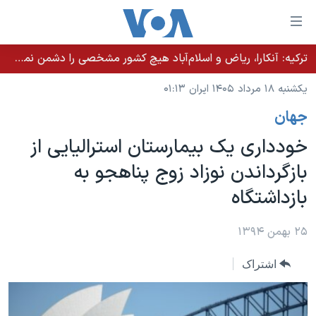
ینکهای
ابل
سترسی
ترکیه: آنکارا، ریاض و اسلام‌آباد هیچ کشور مشخصی را دشمن نمی‌دانند مگر اینکه آن کشور اقدام خصمانه‌ای انجام دهد
خانه
هش
یکشنبه ۱۸ مرداد ۱۴۰۵ ایران ۰۱:۱۳
نسخه سبک وب‌سایت
ه
جهان
حتوای
موضوع ها
صلی
خودداری یک بیمارستان استرالیایی از
برنامه های تلویزیونی
ایران
هش
بازگرداندن نوزاد زوج پناهجو به
جدول برنامه ها
ه
آمریکا
بازداشتگاه
فحه
صفحه‌های ویژه
جهان
صلی
فرکانس‌های صدای آمریکا
ورزشی
جام جهانی ۲۰۲۶
۲۵ بهمن ۱۳۹۴
هش
پخش رادیویی
ه
گزیده‌ها
عملیات خشم حماسی
اشتراک
ستجو
۲۵۰سالگی آمریکا
ویژه برنامه‌ها
یادگیری زبان انگلیسی
ویدیوها
بایگانی برنامه‌های تلویزیونی