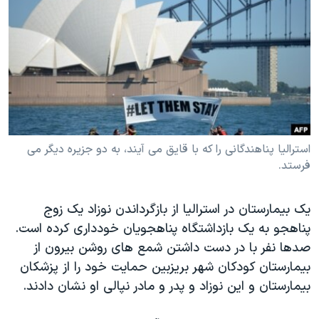
دنبال کنید
مستندها
فرهنگ و زندگی
حقوق شهروندی
انتخابات ریاست جمهوری آمریکا ۲۰۲۴
اقتصادی
حمله جمهوری اسلامی به اسرائیل
رمز مهسا
علم و فناوری
زبانهای مختلف
اسرائیل در جنگ
ورزش زنان در ایران
گالری عکس
اعتراضات زن، زندگی، آزادی
استرالیا پناهندگانی را که با قایق می آیند، به دو جزیره دیگر می
فرستد.
آرشیو پخش زنده
مجموعه مستندهای دادخواهی
تریبونال مردمی آبان ۹۸
یک بیمارستان در استرالیا از بازگرداندن نوزاد یک زوج
دادگاه حمید نوری
پناهجو به یک بازداشتگاه پناهجویان خودداری کرده است.
چهل سال گروگان‌گیری
صدها نفر با در دست داشتن شمع های روشن بیرون از
بیمارستان کودکان شهر بریزبین حمایت خود را از پزشکان
قانون شفافیت دارائی کادر رهبری ایران
بیمارستان و این نوزاد و پدر و مادر نپالی او نشان دادند.
اعتراضات مردمی آبان ۹۸