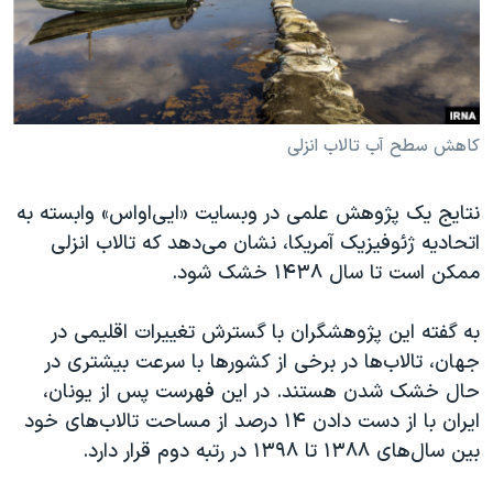
دنبال کنید
مستندها
فرهنگ و زندگی
حقوق شهروندی
انتخابات ریاست جمهوری آمریکا ۲۰۲۴
اقتصادی
حمله جمهوری اسلامی به اسرائیل
رمز مهسا
علم و فناوری
کاهش سطح آب تالاب انزلی
زبانهای مختلف
اسرائیل در جنگ
ورزش زنان در ایران
نتایج یک پژوهش علمی در وبسایت «ایی‌او‌اس» وابسته به
گالری عکس
اعتراضات زن، زندگی، آزادی
اتحادیه ژئوفیزیک آمریکا، نشان می‌دهد که تالاب انزلی
آرشیو پخش زنده
مجموعه مستندهای دادخواهی
ممکن است تا سال ۱۴۳۸ خشک شود.
تریبونال مردمی آبان ۹۸
به گفته این پژوهشگران با گسترش تغییرات اقلیمی در
دادگاه حمید نوری
جهان، تالاب‌ها در برخی از کشورها با سرعت بیشتری در
چهل سال گروگان‌گیری
حال خشک شدن هستند. در این فهرست پس از یونان،
ایران با از دست دادن ۱۴ درصد از مساحت تالاب‌های خود
قانون شفافیت دارائی کادر رهبری ایران
بین سال‌های ۱۳۸۸ تا ۱۳۹۸ در رتبه دوم قرار دارد.
اعتراضات مردمی آبان ۹۸