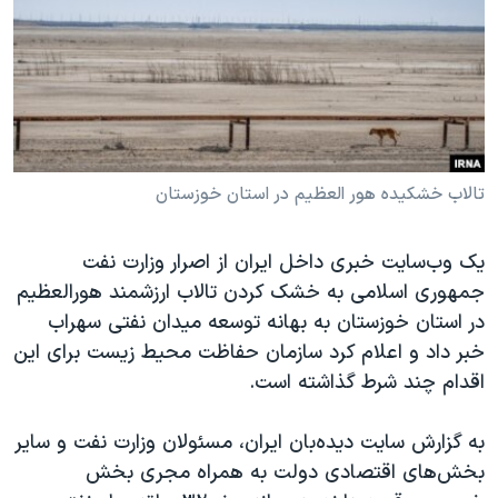
دنبال کنید
مستندها
فرهنگ و زندگی
حقوق شهروندی
انتخابات ریاست جمهوری آمریکا ۲۰۲۴
اقتصادی
حمله جمهوری اسلامی به اسرائیل
رمز مهسا
علم و فناوری
زبانهای مختلف
اسرائیل در جنگ
ورزش زنان در ایران
تالاب خشکیده هور العظیم در استان خوزستان
گالری عکس
اعتراضات زن، زندگی، آزادی
یک وب‌سایت خبری داخل ایران از اصرار وزارت نفت
آرشیو پخش زنده
مجموعه مستندهای دادخواهی
جمهوری اسلامی به خشک کردن تالاب ارزشمند هور‌العظیم
تریبونال مردمی آبان ۹۸
در استان خوزستان به بهانه توسعه میدان نفتی سهراب
دادگاه حمید نوری
خبر داد و اعلام کرد سازمان حفاظت محیط زیست برای این
اقدام چند شرط گذاشته است.
چهل سال گروگان‌گیری
قانون شفافیت دارائی کادر رهبری ایران
به گزارش سایت دیده‌بان ایران، مسئولان وزارت نفت و سایر
اعتراضات مردمی آبان ۹۸
بخش‌های اقتصادی دولت به همراه مجری بخش