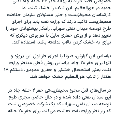
خصوصی قصد دارند به بهانه حفر ۳۲ حلقه چاه نفتی
اسرائیل در جنگ
جدید در هور‌العظیم، این تالاب را خشک کنند، اما
نرگس محمدی برنده جایزه نوبل صلح
کارشناسان محیط‌زیست و حتی مسئولان سازمان حفاظت
همایش محافظه‌کاران آمریکا «سی‌پک»
محیط‌زیست تاکید دارند که وزارت نفت باید برای اجرای
طرح توسعه میدان نفتی سهراب، راهکار پیشنهادی خود را
صفحه‌های ویژه
تغییر دهد و از روش حفاری مایل یا هر روش دیگری که
سفر پرزیدنت ترامپ به چین
نیازی به خشک کردن تالاب نداشته باشد، استفاده کند.
براساس این گزارش، صرفا با اجرای فاز اول این پروژه و
تنها برای حفر ۲۰ چاه، براساس روش فعلی مد‌نظر وزارت
نفت، یعنی استحصال خشکی و حفاری عمودی، دستکم ۱۸
هکتار از تالاب هورالعظیم خشک خواهد شد.
در سال‌های قبل مجوز محیط‌زیستی حفر ۲ حلقه چاه در
این میدان نفتی داده شده و در حال حاضر، مجری طرح
توسعه میدان نفتی سهراب که یک شرکت خصوصی است
که زیر نظر وزارت نفت فعالیت می‌کند، برای حفر ۲۰ حلقه