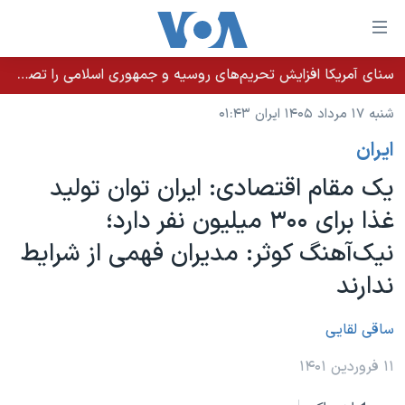
ینکهای
ابل
سترسی
سنای آمریکا افزایش تحریم‌های روسیه و جمهوری اسلامی را تصویب کرد؛ زلنسکی از این اقدام تشکر کرد
خانه
هش
شنبه ۱۷ مرداد ۱۴۰۵ ایران ۰۱:۴۳
نسخه سبک وب‌سایت
ه
ايران
حتوای
موضوع ها
صلی
یک مقام اقتصادی: ایران توان تولید
برنامه های تلویزیونی
ایران
هش
غذا برای ۳۰۰ میلیون نفر دارد؛
جدول برنامه ها
ه
آمریکا
نیک‌آهنگ کوثر: مدیران فهمی از شرایط
فحه
صفحه‌های ویژه
جهان
صلی
ندارند
فرکانس‌های صدای آمریکا
ورزشی
جام جهانی ۲۰۲۶
هش
پخش رادیویی
ه
گزیده‌ها
عملیات خشم حماسی
ساقی لقایی
ستجو
۲۵۰سالگی آمریکا
ویژه برنامه‌ها
۱۱ فروردین ۱۴۰۱
یادگیری زبان انگلیسی
ویدیوها
بایگانی برنامه‌های تلویزیونی