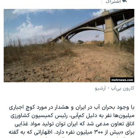
اشتراک
دنبال کنید
مستندها
فرهنگ و زندگی
حقوق شهروندی
انتخابات ریاست جمهوری آمریکا ۲۰۲۴
اقتصادی
حمله جمهوری اسلامی به اسرائیل
رمز مهسا
علم و فناوری
زبانهای مختلف
اسرائیل در جنگ
ورزش زنان در ایران
گالری عکس
اعتراضات زن، زندگی، آزادی
آرشیو پخش زنده
مجموعه مستندهای دادخواهی
تریبونال مردمی آبان ۹۸
کارون بی‌آب - آرشیو
دادگاه حمید نوری
چهل سال گروگان‌گیری
با وجود بحران آب در ایران و هشدار در مورد کوچ اجباری
میلیون‌ها نفر به دلیل کم‌آبی، رئیس کمیسیون کشاورزی
قانون شفافیت دارائی کادر رهبری ایران
اتاق تعاون مدعی شد که ایران توان تولید مواد غذایی
اعتراضات مردمی آبان ۹۸
برای «بیش از ۳۰۰ میلیون نفر» دارد. اظهاراتی که به گفته