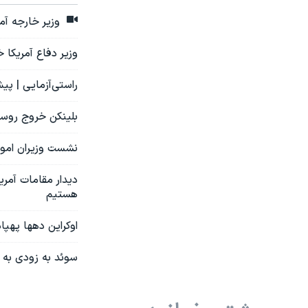
وزیر خارجه آمری
وزیر دفاع آمریکا
راستی‌آزمایی | پی
بلینکن خروج روسیه
نشست وزیران امور
دیدار مقامات آمری
هستیم
اوکراین دهها پهپاد
سوئد به زودی به ن