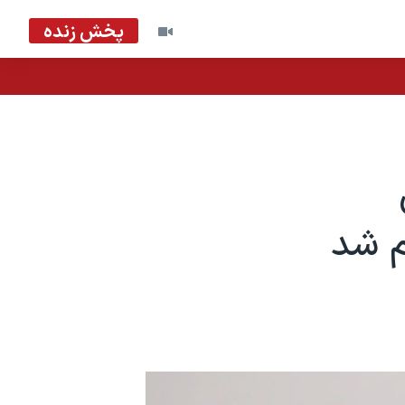
پخش زنده
م شد