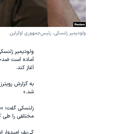
نرگس محمدی برنده جایزه نوبل صلح
همایش محافظه‌کاران آمریکا «سی‌پک»
صفحه‌های ویژه
ولودیمیر زلنسکی، رئیس‌جمهوری اوکراین.
سفر پرزیدنت ترامپ به چین
ولودیمیر زلنسکی
آماده است ضدحم
آغاز کند.
به گزارش رویترز
شد.»
زلنسکی گفت: «ن
مختلفی را طی کند
کی‌یف امیدوار ا