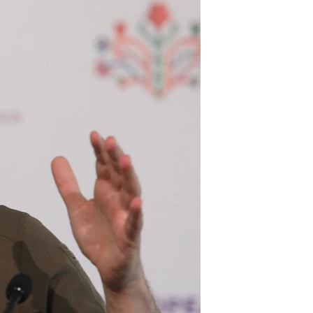
مستندها
فرهنگ و زندگی
حقوق شهروندی
انتخابات ریاست جمهوری آمریکا ۲۰۲۴
اقتصادی
حمله جمهوری اسلامی به اسرائیل
رمز مهسا
علم و فناوری
اسرائیل در جنگ
ورزش زنان در ایران
گالری عکس
اعتراضات زن، زندگی، آزادی
آرشیو پخش زنده
مجموعه مستندهای دادخواهی
تریبونال مردمی آبان ۹۸
دادگاه حمید نوری
چهل سال گروگان‌گیری
قانون شفافیت دارائی کادر رهبری ایران
اعتراضات مردمی آبان ۹۸
اسرائیل در جنگ