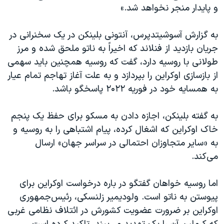
اسرائیل در جنگ
و پایدار منجر نخواهد شد.»
نرگس محمدی برنده جایزه نوبل صلح
به گزارش آسوشیتدپرس، آنتونی بلینکن در یک سخنرانی در
همایش محافظه‌کاران آمریکا «سی‌پک»
جریان بازدید از فنلاند که اخیراً به ناتو ملحق شده و مرز
صفحه‌های ویژه
طولانی با روسیه دارد، گفت که روسیه همچنین باید سهمی
از بازسازی اوکراین را بپردازد و به علت آغاز تهاجم تمام عیار
سفر پرزیدنت ترامپ به چین
به همسایه خود در فوریه ۲۰۲۲ پاسخگو باشد.
به گفته بلینکن، اجازه دادن به مسکو برای حفظ یک پنجم
خاک اوکراین که اشغال کرده، پیام اشتباهی را به روسیه و
به «سایر متجاوزان احتمالی در سراسر جهان» ارسال
می‌کند.
اما روسیه خواهان گفتگو در باره درخواست اوکراین برای
پیوستن به ناتو است. ولودیمیر زلنسکی، رئیس‌جمهوری
اوکراین بر ضرورت عضویت کشورش در ائتلاف نظامی غربی