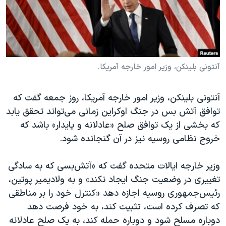
دنبال کنید
مستندها
فرهنگ و زندگی
حقوق شهروندی
انتخابات ریاست جمهوری آمریکا ۲۰۲۴
اقتصادی
حمله جمهوری اسلامی به اسرائیل
رمز مهسا
علم و فناوری
آنتونی بلینکن، وزیر امور خارجه آمریکا.
زبانهای مختلف
اسرائیل در جنگ
ورزش زنان در ایران
آنتونی بلینکن، وزیر امور خارجه آمریکا، روز جمعه گفت که
گالری عکس
اعتراضات زن، زندگی، آزادی
توافق آتش بس در جنگ اوکراین زمانی می‌تواند تحقق یابد
آرشیو پخش زنده
مجموعه مستندهای دادخواهی
که بخشی از یک توافق صلح «عادلانه و پایدار» باشد که
خروج نظامی روسیه نیز در آن گنجانده شود.
تریبونال مردمی آبان ۹۸
دادگاه حمید نوری
وزیر خارجه ایالات متحده گفت که «آتش‌بسی که به سادگی
چهل سال گروگان‌گیری
تغییری در وضعیت جنگ ایجاد نکند» و به ولادیمیر پوتین،
رئیس‌جمهوری روسیه اجازه دهد «کنترل خود را بر مناطقی
قانون شفافیت دارائی کادر رهبری ایران
که تصرف کرده است، تثبیت کند، به خود فرصت دهد
اعتراضات مردمی آبان ۹۸
دوباره مسلح شود و دوباره حمله کند، به یک صلح عادلانه