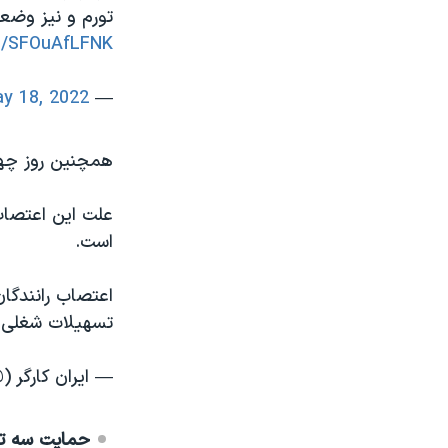
تورم و نیز وضع
om/SFOuAfLFNK
y 18, 2022
— Azim Mattor (@mattorazim1)
همچنین روز چها
علت این اعتصاب
است.
اعتصاب رانندگا
تسهیلات شغلی 
— ایران کارگر (@ankargar_site
حمایت سه تش