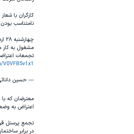
نامتناسب بودن ا
چها
مشغول به کار ه
تجمعات اعتراضی 
om/V0VFB5v1x1
— حسین دانائی anai (@hosseindanai
معترضان که با ق
اعتراض به وضعیت
تجمع پرسنل قر
در برابر ساختم