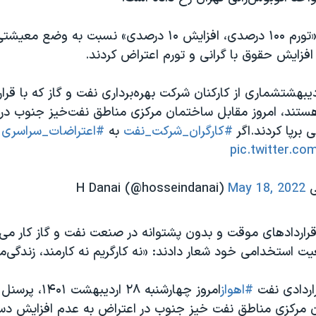
کارگران با شعار «تورم ۱۰۰ درصدی، افزایش ۱۰ درصدی» نسبت به وض
فزایش حقوق با گرانی و تورم اعتراض کردند.
رشنبه ۲۸ اردیبهشتشماری از کارکنان شرکت بهره‌برداری نفت و گاز که با 
ستند، امروز مقابل ساختمان مرکزی مناطق نفت‌خیز جنوب در
برپا کردند.اگر
#کارگران_شرکت_نفت
به
#اعتراضات_سراسری
م
pic.twitter.c
H D)
May 18, 2022
راردادهای موقت و بدون پشتوانه در صنعت نفت و گاز کار می‌ک
 استخدامی خود شعار دادند: «نه کارگریم نه کارمند، زندگی‌م
اردادی نفت
#اهواز
امروز چهارشنبه ۲۸ ا
ان مرکزی مناطق نفت خیز جنوب در اعتراض به عدم افزایش دس