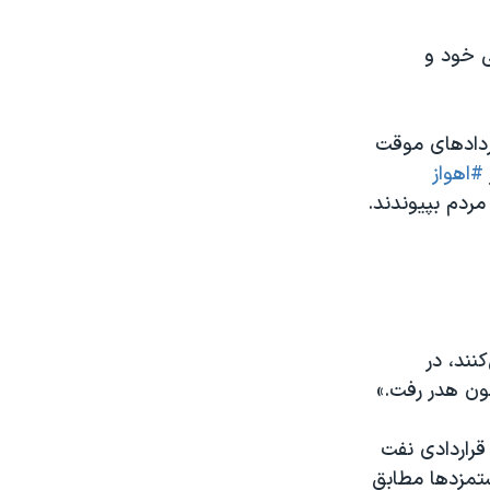
ع معیشتی خود و
قراردادهای موقت
#اهواز
ردم بپیوندند.
نند، در
ون هدر رفت.»
ردیبهشت ۱۴۰۱، پرسنل قراردادی نفت
تمزدها مطابق