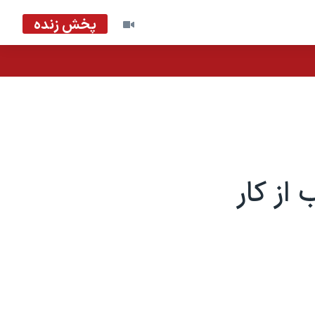
پخش زنده
از کار