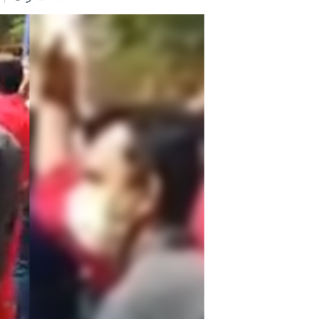
مستندها
فرهنگ و زندگی
حقوق شهروندی
انتخابات ریاست جمهوری آمریکا ۲۰۲۴
اقتصادی
حمله جمهوری اسلامی به اسرائیل
رمز مهسا
علم و فناوری
اسرائیل در جنگ
ورزش زنان در ایران
گالری عکس
اعتراضات زن، زندگی، آزادی
آرشیو پخش زنده
مجموعه مستندهای دادخواهی
تریبونال مردمی آبان ۹۸
دادگاه حمید نوری
چهل سال گروگان‌گیری
قانون شفافیت دارائی کادر رهبری ایران
اعتراضات مردمی آبان ۹۸
اسرائیل در جنگ