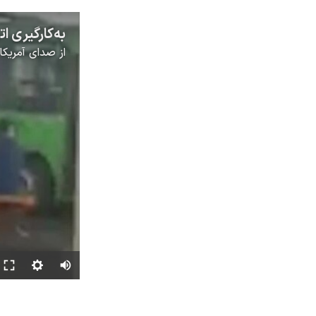
از
صدای آمریکا