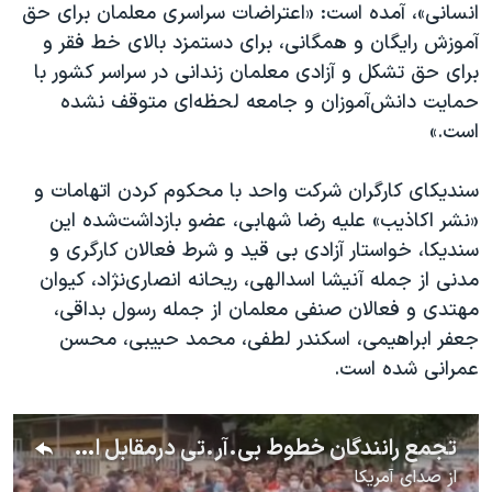
اسرائیل در جنگ
انسانی»، آمده است: «اعتراضات سراسری معلمان برای حق
آموزش رایگان و همگانی، برای دستمزد بالای خط فقر و
نرگس محمدی برنده جایزه نوبل صلح
برای حق تشکل و آزادی معلمان زندانی در سراسر کشور با
همایش محافظه‌کاران آمریکا «سی‌پک»
حمایت دانش‌آموزان و جامعه لحظه‌ای متوقف نشده
صفحه‌های ویژه
است.»
سفر پرزیدنت ترامپ به چین
سندیکای کارگران شرکت واحد با محکوم کردن اتهامات و
«نشر اکاذیب» علیه رضا شهابی، عضو بازداشت‌شده این
سندیکا، خواستار آزادی بی قید و شرط فعالان کارگری و
مدنی از جمله آنیشا اسدالهی، ریحانه انصاری‌نژاد، کیوان
مهتدی و فعالان صنفی معلمان از جمله رسول بداقی،
جعفر ابراهیمی، اسکندر لطفی، محمد حبیبی، محسن
عمرانی شده است.
تجمع رانندگان خطوط بی.آر.تی درمقابل اداره مرکزی شرکت واحد در اعتراض به نادیده‌گرفتن مطالبات صنفی
از
صدای آمریکا