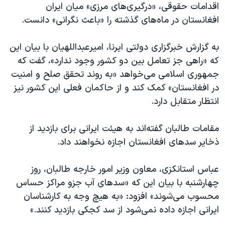
اسرائیل در جنگ
اقدامات حقوقی، «درگیری‌های مرزی» میان ایران
افغانستان در ماه‌های گذشته را «باعث نگرانی» دانست.
نرگس محمدی برنده جایزه نوبل صلح
همایش محافظه‌کاران آمریکا «سی‌پک»
به گزارش خبرگزاری دولتی ایرنا، امیرعبداللهیان با بیان این
صفحه‌های ویژه
که «راهی جز تعامل بین دو کشور وجود ندارد»، گفت که
جمهوری اسلامی می‌خواهد «به روند تحقق صلح و امنیت
سفر پرزیدنت ترامپ به چین
در افغانستان» کمک کند و از حاکمان فعلی این کشور نیز
انتظار متقابل دارد.
مقامات طالبان گفته‌اند به هیئت ایرانی برای بازدید از
ذخایر سدهای افغانستان اجازه نخواهند داد.
عباس استانکزی، معاون وزیر امور خارجه طالبان، روز
چهارشنبه با بیان این که «سدهای آب جزو مراکز حساس
محسوب می‌شوند» افزود: «به هیچ وجه به کارشناسان
ایرانی اجازه داده نمی‌شود از سد کجکی بازدید کنند.»