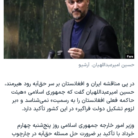
دنبال کنید
مستندها
فرهنگ و زندگی
حقوق شهروندی
انتخابات ریاست جمهوری آمریکا ۲۰۲۴
اقتصادی
حمله جمهوری اسلامی به اسرائیل
رمز مهسا
علم و فناوری
زبانهای مختلف
اسرائیل در جنگ
ورزش زنان در ایران
گالری عکس
اعتراضات زن، زندگی، آزادی
حسین امیرعبداللهیان. آرشیو
آرشیو پخش زنده
مجموعه مستندهای دادخواهی
در پی مناقشه ایران و افغانستان بر سر حق‌آبه رود هیرمند،
تریبونال مردمی آبان ۹۸
حسین امیرعبداللهیان گفت که جمهوری اسلامی «هیئت
دادگاه حمید نوری
حاکمه فعلی افغانستان را به رسمیت» نمی‌شناسد و «بر
چهل سال گروگان‌گیری
لزوم تشکیل دولت فراگیر» در این کشور تأکید دارد.
قانون شفافیت دارائی کادر رهبری ایران
وزیر امور خارجه جمهوری اسلامی روز پنج‌شنبه چهارم
اعتراضات مردمی آبان ۹۸
خرداد با تأکید بر ضرورت حل مسئله حق‌آبه در چارچوب