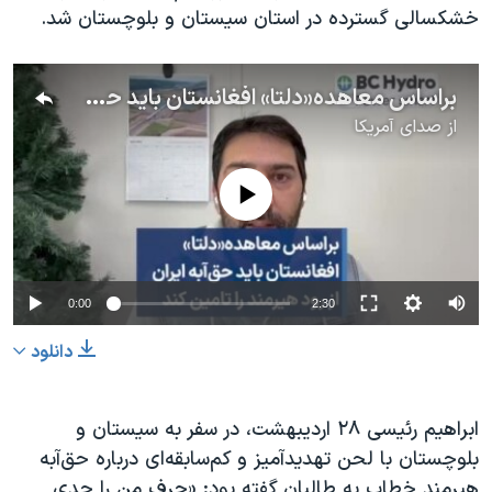
خشکسالی گسترده در استان سیستان و بلوچستان شد.
براساس معاهده«دلتا» افغانستان باید حق‌آبه ایران از رود هیرمند را تامین کند
از
صدای آمریکا
No media source currently available
0:00
2:30
دانلود
ابراهیم رئیسی ۲۸ اردیبهشت، در سفر به سیستان و
بلوچستان با لحن تهدیدآمیز و کم‌سابقه‌ای درباره حق‌آبه
هیرمند خطاب به طالبان گفته بود: «حرف من را جدی