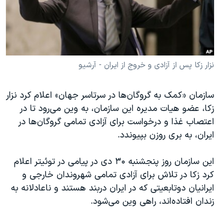
دنبال کنید
مستندها
فرهنگ و زندگی
حقوق شهروندی
انتخابات ریاست جمهوری آمریکا ۲۰۲۴
اقتصادی
حمله جمهوری اسلامی به اسرائیل
رمز مهسا
علم و فناوری
نزار زکا پس از آزادی و خروج از ایران - آرشیو
زبانهای مختلف
اسرائیل در جنگ
ورزش زنان در ایران
سازمان «کمک به گروگان‌ها در سرتاسر جهان» اعلام کرد نزار
گالری عکس
اعتراضات زن، زندگی، آزادی
زکا، عضو هیات مدیره این سازمان، به وین می‌رود تا در
آرشیو پخش زنده
مجموعه مستندهای دادخواهی
اعتصاب غذا و درخواست برای آزادی تمامی گروگان‌ها در
ایران، به بری روزن بپیوندد.
تریبونال مردمی آبان ۹۸
دادگاه حمید نوری
این سازمان روز پنجشنبه ۳۰ دی در پیامی در توئیتر اعلام
چهل سال گروگان‌گیری
کرد زکا در تلاش برای آزادی تمامی شهروندان خارجی و
ایرانیان دوتابعیتی که در ایران دربند هستند و ناعادلانه به
قانون شفافیت دارائی کادر رهبری ایران
زندان افتاده‌اند، راهی وین می‌شود.
اعتراضات مردمی آبان ۹۸