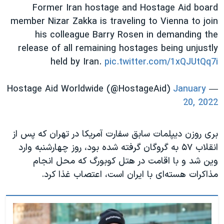
اسرائیل در جنگ
Former Iran hostage and Hostage Aid board
member Nizar Zakka is traveling to Vienna to join
نرگس محمدی برنده جایزه نوبل صلح
his colleague Barry Rosen in demanding the
همایش محافظه‌کاران آمریکا «سی‌پک»
release of all remaining hostages being unjustly
صفحه‌های ویژه
held by Iran.
pic.twitter.com/1xQJUtQq7i
سفر پرزیدنت ترامپ به چین
January
— Hostage Aid Worldwide (@HostageAid)
20, 2022
بری روزن دیپلمات سابق سفارت آمریکا در تهران که پس از
انقلاب ۵۷ به گروگان گرفته شده بود، روز چهارشنبه وارد
وین شد و با اقامت در هتل کوبورگ که محل انجام
مذاکرات هسته‌ای با ایران است، اعتصاب غذا کرد.