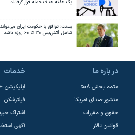
یک هفته هدف حمله قرار گرفتند
بسنت: توافق با حکومت ایران می‌تواند
شامل آتش‌بس ۳۰ تا ۶۰ روزه باشد
در باره ما
خدمات
متمم بخش ۵۰۸
اپلیکیشن +VOA
منشور صدای آمریکا
فیلترشکن
حقوق و مقررات
اشتراک خبرن
قوانین تالار
آگهی استخد