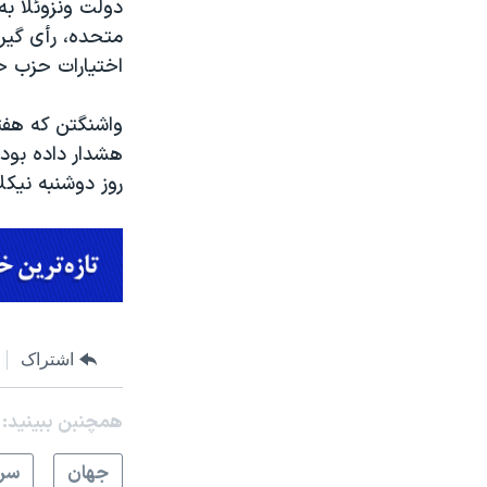
دولت ونزوئلا به
متحده، رأی گیر
اختیارات حزب ح
واشنگتن که هفته
هشدار داده بود 
روز دوشنبه نیکل
اشتراک
همچنبن ببینید:
جهان
سرخ