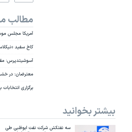
مطالب مر
آمریکا مجلس موسسا
کاخ سفید «نیکلاس
آسوشیتدپرس: مقام‌
معترضان:‌ در خشونت‌های 
برگزاری انتخابات 
بیشتر بخوانید
سه نفتکش شرکت نفت ابوظبی طی