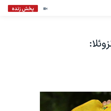
پخش زنده
وئلا: