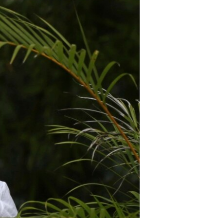
مستندها
فرهنگ و زندگی
حقوق شهروندی
انتخابات ریاست جمهوری آمریکا ۲۰۲۴
اقتصادی
حمله جمهوری اسلامی به اسرائیل
رمز مهسا
علم و فناوری
اسرائیل در جنگ
ورزش زنان در ایران
گالری عکس
اعتراضات زن، زندگی، آزادی
آرشیو پخش زنده
مجموعه مستندهای دادخواهی
تریبونال مردمی آبان ۹۸
دادگاه حمید نوری
چهل سال گروگان‌گیری
قانون شفافیت دارائی کادر رهبری ایران
اعتراضات مردمی آبان ۹۸
اسرائیل در جنگ