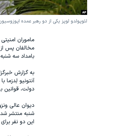
نرگس محمدی برنده جایزه نوبل صلح
همایش محافظه‌کاران آمریکا «سی‌پک»
لئوپولدو لوپز یکی از دو رهبر عمده اپوزوسیو
صفحه‌های ویژه
ماموران امنیتی
سفر پرزیدنت ترامپ به چین
مخالفان پس از ب
بامداد سه شنبه 
به گزارش خبرگزا
آنتونیو لِدزما 
دولت، قوانین با
دیوان عالی ونزو
شنبه منتشر شد ه
این دو نفر برای 