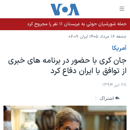
ینکهای
ابل
سترسی
حمله شورشیان حوثی به عربستان ۱۱ نفر را مجروح کرد
خانه
هش
جمعه ۱۶ مرداد ۱۴۰۵ ایران ۰۶:۰۹
نسخه سبک وب‌سایت
ه
آمريکا
حتوای
موضوع ها
صلی
جان کری با حضور در برنامه های خبری
برنامه های تلویزیونی
ایران
هش
از توافق با ایران دفاع کرد
جدول برنامه ها
ه
آمریکا
فحه
صفحه‌های ویژه
جهان
۲۸ تیر ۱۳۹۴
صلی
فرکانس‌های صدای آمریکا
ورزشی
جام جهانی ۲۰۲۶
هش
اشتراک
پخش رادیویی
ه
گزیده‌ها
عملیات خشم حماسی
ستجو
۲۵۰سالگی آمریکا
ویژه برنامه‌ها
یادگیری زبان انگلیسی
ویدیوها
بایگانی برنامه‌های تلویزیونی