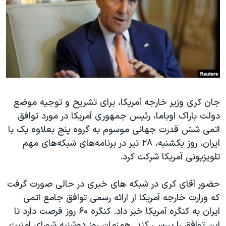
دنبال کنید
مستندها
فرهنگ و زندگی
حقوق شهروندی
انتخابات ریاست جمهوری آمریکا ۲۰۲۴
اقتصادی
حمله جمهوری اسلامی به اسرائیل
رمز مهسا
علم و فناوری
زبانهای مختلف
اسرائیل در جنگ
ورزش زنان در ایران
جان کری وزیر خارجه آمریکا، برای تشریح و توجیه موضع
گالری عکس
اعتراضات زن، زندگی، آزادی
دولت باراک اوباما، رئیس جمهوری آمریکا در مورد توافق
آرشیو پخش زنده
مجموعه مستندهای دادخواهی
اتمی شش قدرت جهانی موسوم به گروه پنج بعلاوه یک با
تریبونال مردمی آبان ۹۸
ایران، روز یکشنبه، ۲۸ تیر در برنامه‌های شبکه‌‌های مهم
تلویزیونی آمریکا شرکت کرد.
دادگاه حمید نوری
چهل سال گروگان‌گیری
حضور آقای کری در شبکه های خبری در حالی صورت گرفت
قانون شفافیت دارائی کادر رهبری ایران
که وزارت خارجه آمریکا از ارائه رسمی توافق جامع اتمی
ایران به کنگره آمریکا خبر داد. کنگره ۶۰ روز فرصت دارد تا
اعتراضات مردمی آبان ۹۸
این توافق را بررسی کند. همزمان روز دوشنبه شورای امنیت