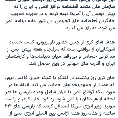
اسرائیل در جنگ
سازمان ملل متحد قطعنامه توافق اتمی با ایران را که
نرگس محمدی برنده جایزه نوبل صلح
پیش نویس آن را آمریکا تهیه کرده، و در صورت تصویب
جایگزین قطعنامه های تحریمی این شورا علیه برنامه اتمی
همایش محافظه‌کاران آمریکا «سی‌پک»
می شود، به رای می گذارد.
صفحه‌های ویژه
سفر پرزیدنت ترامپ به چین
هدف آقای کری از چنین حضور تلویزیونی، کسب حمایت
آمریکاییان از توافقی است که سرانجام هفته پیش، پس از
مذاکراتی حساس و بی‌وقفه میان دیپلمات‌ها و کارشناسان
ایران و قدرت های جهانی در وین حاصل شد.
جان کری روز یکشنبه در گفتگو با شبکه خبری فاکس نیوز،
که عمدتا از جمهوریخواهان حمایت می کند، انتقادها در
مورد اینکه توافق اتمی با ایران شامل وعده بازرسی ها «در
لحظه از هر مکان» را نمی شود، رد کرد. جان کری و ارنست
مونیز، وزیر انرژی آمریکا استدلال کردند که بازرسی های ۲۴
ساعته و هفت روز هفته آژانس بین المللی انرژی اتمی از