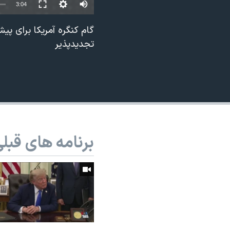
3:04
نرگس محمدی برنده جایزه نوبل صلح
گام کنگره آمریکا برای پی
همایش محافظه‌کاران آمریکا «سی‌پک»
تجدیدپذیر
صفحه‌های ویژه
سفر پرزیدنت ترامپ به چین
برنامه های قبل