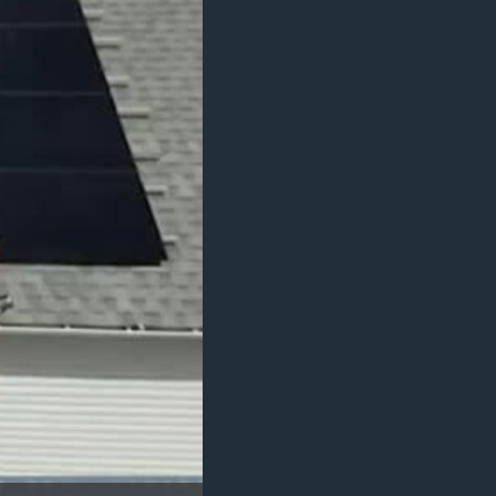
مستندها
فرهنگ و زندگی
حقوق شهروندی
انتخابات ریاست جمهوری آمریکا ۲۰۲۴
اقتصادی
حمله جمهوری اسلامی به اسرائیل
رمز مهسا
علم و فناوری
اسرائیل در جنگ
ورزش زنان در ایران
گالری عکس
اعتراضات زن، زندگی، آزادی
آرشیو پخش زنده
مجموعه مستندهای دادخواهی
تریبونال مردمی آبان ۹۸
دادگاه حمید نوری
چهل سال گروگان‌گیری
قانون شفافیت دارائی کادر رهبری ایران
اعتراضات مردمی آبان ۹۸
اسرائیل در جنگ