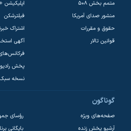
متمم بخش ۵۰۸
اپلیکیشن +VOA
منشور صدای آمریکا
فیلترشکن
حقوق و مقررات
اشتراک خبرن
قوانین تالار
آگهی استخد
فرکانس‌های 
پخش رادیو
یادگیری زبان انگلیسی
نسخه سبک 
دنبال کنید
گوناگون
صفحه‌های ویژه
رؤسای جمهو
آرشیو پخش زنده
بایگانی برن