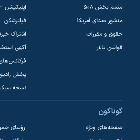
متمم بخش ۵۰۸
اپلیکیشن +VOA
منشور صدای آمریکا
فیلترشکن
حقوق و مقررات
اشتراک خبرن
قوانین تالار
آگهی استخد
فرکانس‌های 
پخش رادیو
یادگیری زبان انگلیسی
نسخه سبک 
دنبال کنید
گوناگون
صفحه‌های ویژه
رؤسای جمهو