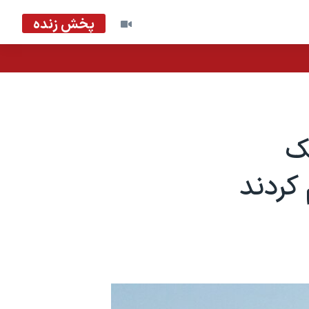
پخش زنده
شک
کردند