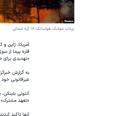
نرگس محمدی برنده جایزه نوبل صلح
همایش محافظه‌کاران آمریکا «سی‌پک»
صفحه‌های ویژه
پرتاب موشک هواسانگ-۱۸ کره شمالی
سفر پرزیدنت ترامپ به چین
آمریکا، ژاپن و 
قاره پیما از س
«تهدیدی برای صل
به گزارش خبرگزا
غیرقانونی خود ر
آنتونی بلینکن، 
«تعهد مشترک» خو
آنها تاکید کرد