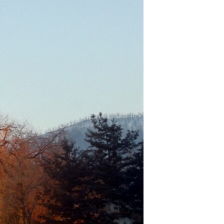
مستندها
فرهنگ و زندگی
حقوق شهروندی
انتخابات ریاست جمهوری آمریکا ۲۰۲۴
اقتصادی
حمله جمهوری اسلامی به اسرائیل
رمز مهسا
علم و فناوری
اسرائیل در جنگ
ورزش زنان در ایران
گالری عکس
اعتراضات زن، زندگی، آزادی
آرشیو پخش زنده
مجموعه مستندهای دادخواهی
تریبونال مردمی آبان ۹۸
دادگاه حمید نوری
چهل سال گروگان‌گیری
قانون شفافیت دارائی کادر رهبری ایران
اعتراضات مردمی آبان ۹۸
اسرائیل در جنگ