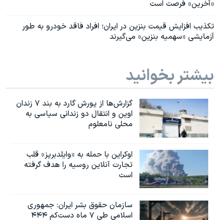
«آخرین» فرصت است
تکذیب افزایش قیمت بنزین در ایران؛ افراد فاقد خودرو به طور
آزمایشی «سهمیه بنزین» می‌گیرند
بیشتر بخوانید
گزارش‌ها از یورش گارد به بند ۷ زندان
اوین و انتقال دو زندانی سیاسی به
محلی نامعلوم
اوکراین با حمله به «وایلدبریز» قلب
تجارت آنلاین روسیه را هدف گرفته
است
سازمان حقوق بشر ایران: جمهوری
اسلامی طی ۷ ماه دست‌کم ۴۴۴