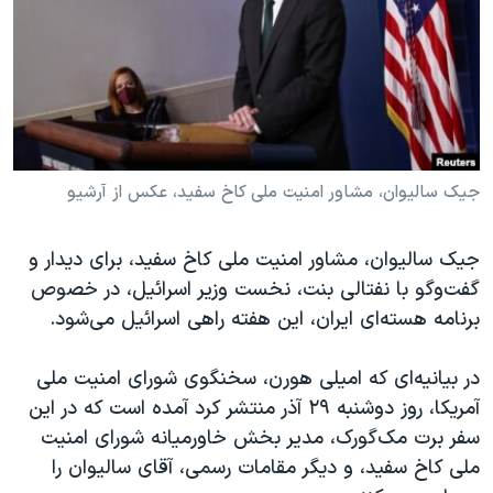
دنبال کنید
مستندها
فرهنگ و زندگی
حقوق شهروندی
انتخابات ریاست جمهوری آمریکا ۲۰۲۴
اقتصادی
حمله جمهوری اسلامی به اسرائیل
رمز مهسا
علم و فناوری
زبانهای مختلف
اسرائیل در جنگ
ورزش زنان در ایران
جیک سالیوان، مشاور امنیت ملی کاخ سفید، عکس از آرشیو
گالری عکس
اعتراضات زن، زندگی، آزادی
جیک سالیوان، مشاور امنیت ملی کاخ سفید، برای دیدار و
آرشیو پخش زنده
مجموعه مستندهای دادخواهی
گفت‌و‌گو با نفتالی بنت، نخست وزیر اسرائیل، در خصوص
تریبونال مردمی آبان ۹۸
برنامه هسته‌ای ایران، این هفته راهی اسرائیل می‌شود.
دادگاه حمید نوری
در بیانیه‌ای که امیلی هورن، سخنگوی شورای امنیت ملی
چهل سال گروگان‌گیری
آمریکا، روز دوشنبه ۲۹ آذر منتشر کرد آمده است که در این
قانون شفافیت دارائی کادر رهبری ایران
سفر برت مک‌گورک، مدیر بخش خاورمیانه شورای امنیت
اعتراضات مردمی آبان ۹۸
ملی کاخ سفید، و دیگر مقامات رسمی، آقای سالیوان را