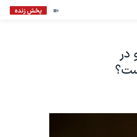
پخش زنده
در
ست؟