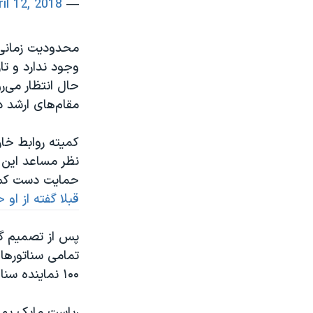
ril 12, 2018
— Senate Democrats (@SenateDems)
محدودیت زمانی 
وجود ندارد و تا
حال انتظار می‌ر
مقام‌های ارشد د
نظر مساعد این 
حمایت دست کم ی
قبلا گفته از او 
پس از تصمیم گی
تمامی سناتورها
۱۰۰ نماینده سنا، ۵۱ نفر جمهوریخواه، ۴۷ نفر دموکرات، و دو سناتور هم مستقل هستند.