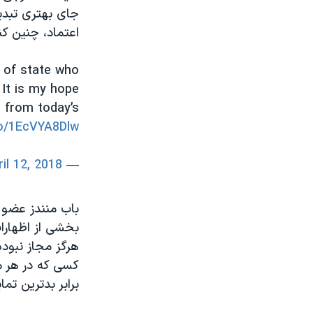
جای بهتری تبدی
اعتماد، چنین کن
s of state who
 It is my hope
s from today’s
co/1EcVYA8Dlw
ril 12, 2018
— Senator Bob Corker (@SenBobCorker)
باب منندز عضو ا
بخشی از اظهارات
هرگز مجاز نبوده
کسی که در هر مق
برابر بدترین تما