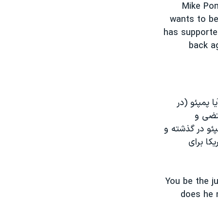
Mike Pom
wants to be
has supporte
back a
 پمپئو (در
قتضی و
پئو در گذشته و
کا برای
You be the j
does he 