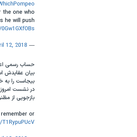
WhichPompeo
r the one who
 he will push
om/0Gw1GXfOBs
ril 12, 2018
— Senator Bob Menendez (@SenatorMenendez)
حساب رسمی اعضا
بیان عقایدش است
بیجاست را به خا
در نشست امروز، 
بازجویی از مظنو
t remember or
om/T1RypuPUcV