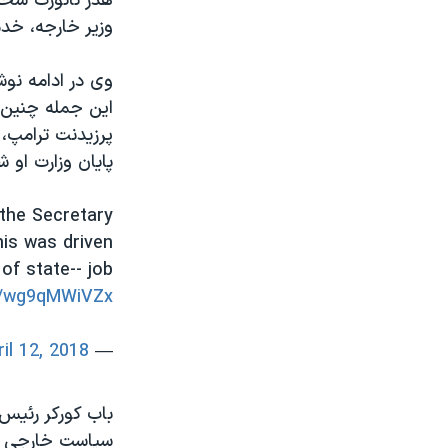
هدر نائورت سخن
وزیر خارجه، خد
وی در ادامه نوش
این جمله چنین ب
پرزیدنت ترامپ،
پایان وزارت او ش
 the Secretary
This was driven
of state-- job
om/wg9qMWiVZx
ril 12, 2018
— Heather Nauert (@statedeptspox)
باب کورکر رئیس 
سیاست خارجی آمر