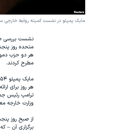
نرگس محمدی برنده جایزه نوبل صلح
همایش محافظه‌کاران آمریکا «سی‌پک»
مایک پمپئو در نشست کمیته روابط خارجی سنا
صفحه‌های ویژه
نشست بررسی صلا
سفر پرزیدنت ترامپ به چین
هر دو حزب دموک
مطرح کردند.
هر روز برای ارا
ترامپ رئیس جمه
وزارت خارجه مع
از صبح روز پنج
برگزاری آن – که