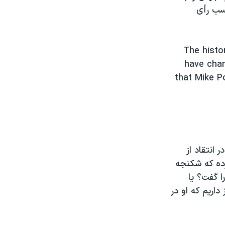
کسب رأی
The histor
have chan
that Mike P
 انتقاد از
رده که شکنجه
ا گفت؟ یا
اریم که او در