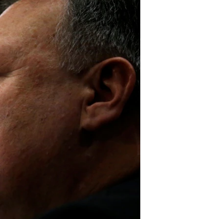
مستندها
فرهنگ و زندگی
حقوق شهروندی
انتخابات ریاست جمهوری آمریکا ۲۰۲۴
اقتصادی
حمله جمهوری اسلامی به اسرائیل
رمز مهسا
علم و فناوری
اسرائیل در جنگ
ورزش زنان در ایران
گالری عکس
اعتراضات زن، زندگی، آزادی
آرشیو پخش زنده
مجموعه مستندهای دادخواهی
تریبونال مردمی آبان ۹۸
دادگاه حمید نوری
چهل سال گروگان‌گیری
قانون شفافیت دارائی کادر رهبری ایران
اعتراضات مردمی آبان ۹۸
اسرائیل در جنگ