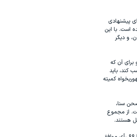
ای پیشنهادی
ه است. با این
ن، و دیگر
 دارد و پمپئو برای آن که
ب کند، باید
وریخواه کمیته
صحن سنا،
ت. از مجموع
ریاست مایک پمپئو بر آژانس مرکزی اطلاعات آمریکا (سیا) اوایل بهمن ۱۳۹۵ با ۶۶ رأی موافق