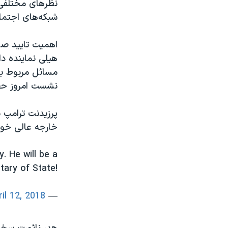
نظرهای مختلفی 
شبکه‌های اجتم
اهمیت تایید صل
هیلی نماینده د
مسائل مربوط به
نشست امروز حض
پرزیدنت ترامپ 
خارجه عالی خوا
. He will be a
tary of State!
ril 12, 2018
— Donald J. Trump (@realDonaldTrump)