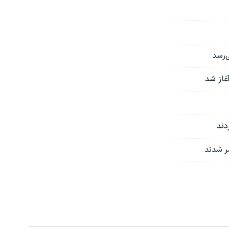
‌رسد
غاز شد
دند
ر شدند