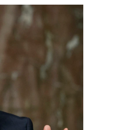
مستندها
فرهنگ و زندگی
حقوق شهروندی
انتخابات ریاست جمهوری آمریکا ۲۰۲۴
اقتصادی
حمله جمهوری اسلامی به اسرائیل
رمز مهسا
علم و فناوری
اسرائیل در جنگ
ورزش زنان در ایران
گالری عکس
اعتراضات زن، زندگی، آزادی
آرشیو پخش زنده
مجموعه مستندهای دادخواهی
تریبونال مردمی آبان ۹۸
دادگاه حمید نوری
چهل سال گروگان‌گیری
قانون شفافیت دارائی کادر رهبری ایران
اعتراضات مردمی آبان ۹۸
اسرائیل در جنگ