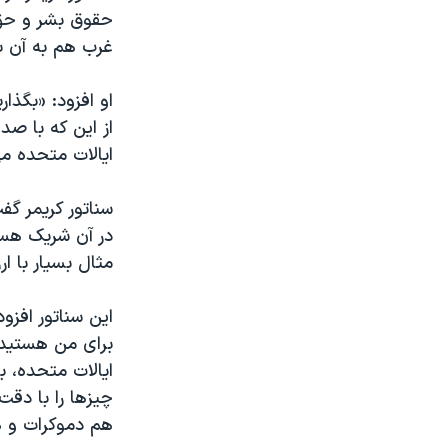
حقوق بشر و حق ح
غرب هم به آن باو
او افزود: «بگذا
از این که با صد
ایالات متحده می
سناتور کریمر گف
در آن شریک هست
مثال بسیار با ا
این سناتور افزو
برای من هستید. 
ایالات متحده، ب
چیزها را با دقت
هم دموکرات و هم