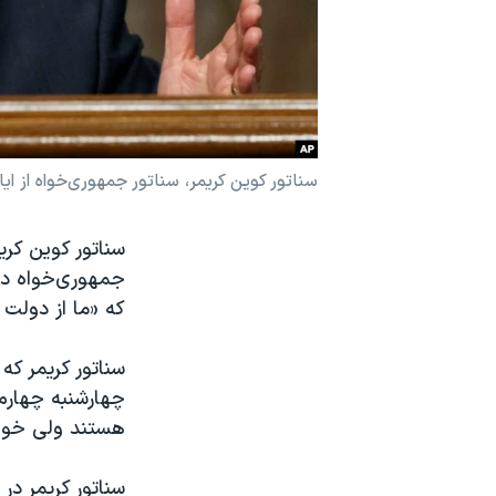
نرگس محمدی برنده جایزه نوبل صلح
همایش محافظه‌کاران آمریکا «سی‌پک»
صفحه‌های ویژه
سفر پرزیدنت ترامپ به چین
سناتور کوین کریمر، سناتور جمهوری‌خواه از ای
سناتور کوین کری
جمهوری‌خواه در 
که «ما از دولت 
سناتور کریمر که
چهارشنبه چهارم 
هستند ولی خواس
سناتور کریمر در