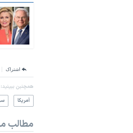
اشتراک
همچنبن ببینید:
آمريکا
سر
مطالب مر