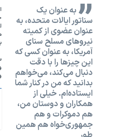
به عنوان یک
ا
ح
سناتور ایالات متحده، به
ا
عنوان عضوی از کمیته
م
نیروهای مسلح سنای
ب
آمریکا، به عنوان کسی که
س
این‌ چیزها را با دقت
و
دنبال می‌کند، می‌خواهم
و
بدانید که من در کنار شما
ایستاده‌ام. خیلی از
همکاران و دوستان من،
هم دموکرات و هم
جمهوری‌خواه هم همین
طور