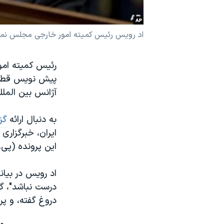
نرگس محمدی برنده جایزه نوبل صلح
همایش محافظه‌کاران آمریکا «سی‌پک»
اد رویس رئیس کمیته امور خارجی مجلس نماین
صفحه‌های ویژه
رئیس کمیته امور
سفر پرزیدنت ترامپ به چین
پیش نویس قطعنا
آژانس بین الملل
به دنبال ارائه
گز
ایران، خبرگزار
این پرونده (پی.ام.دی) در نشست 
اد رویس در بیان
درست نباشد"، گ
دروغ گفته، و پر