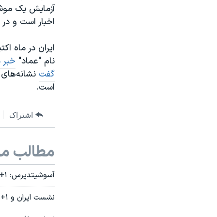
آزمایش یک موشک
اخبار است و در 
ایران در ماه اک
نام "عماد"
خبر د
گفت
نشانه‌های 
است.
اشتراک
مطالب مر
آسوشیتدپرس: ۱+۵ خواهان بستن پرونده پی.ام.دی ایران است
نشست ایران و ۱+۵ درباره پیش‌نویس قطعنامه شورای حکام پایان یافت