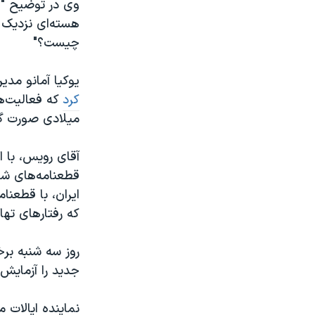
وی در توضیح "پ
هسته‌ای نزدیک 
چیست؟"
یوکیا آمانو مدی
کرد
میلادی صورت گرف
آقای رویس، با 
قطعنامه‌های شو
ایران، با قطعنام
که رفتارهای ته
روز سه شنبه برخ
جدید را آزمایش
نماینده ایالات 