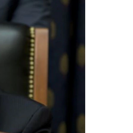
مستندها
فرهنگ و زندگی
حقوق شهروندی
انتخابات ریاست جمهوری آمریکا ۲۰۲۴
اقتصادی
حمله جمهوری اسلامی به اسرائیل
رمز مهسا
علم و فناوری
اسرائیل در جنگ
ورزش زنان در ایران
گالری عکس
اعتراضات زن، زندگی، آزادی
آرشیو پخش زنده
مجموعه مستندهای دادخواهی
تریبونال مردمی آبان ۹۸
دادگاه حمید نوری
چهل سال گروگان‌گیری
قانون شفافیت دارائی کادر رهبری ایران
اعتراضات مردمی آبان ۹۸
اسرائیل در جنگ