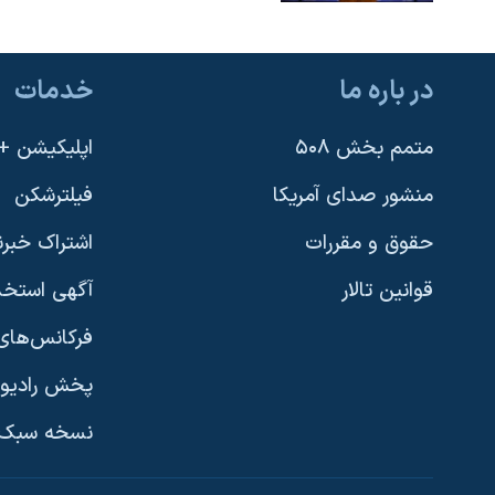
در باره ما
خدمات
متمم بخش ۵۰۸
اپلیکیشن +VOA
منشور صدای آمریکا
فیلترشکن
حقوق و مقررات
اشتراک خبرن
قوانین تالار
آگهی استخد
فرکانس‌های 
پخش رادیو
یادگیری زبان انگلیسی
نسخه سبک 
دنبال کنید