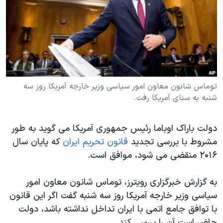
دنبال کنید
مستندها
فرهنگ و زندگی
حقوق شهروندی
انتخابات ریاست جمهوری آمریکا ۲۰۲۴
اقتصادی
حمله جمهوری اسلامی به اسرائیل
رمز مهسا
علم و فناوری
زبانهای مختلف
اسرائیل در جنگ
ورزش زنان در ایران
توماس شانون معاون امور سیاسی وزیر خارجه آمریکا روز سه
شنبه به سنای آمریکا رفت.
گالری عکس
اعتراضات زن، زندگی، آزادی
آرشیو پخش زنده
مجموعه مستندهای دادخواهی
دولت باراک اوباما رئیس جمهوری آمریکا می گوید به طور
تریبونال مردمی آبان ۹۸
مشروط با بررسی تجدید
قانون تحریم ایران
که پایان سال
دادگاه حمید نوری
۲۰۱۶ منقضی می شود، موافق است.
چهل سال گروگان‌گیری
به گزارش خبرگزاری رویترز، توماس شانون معاون امور
قانون شفافیت دارائی کادر رهبری ایران
سیاسی وزیر خارجه آمریکا روز سه شنبه گفت اگر این قانون
اعتراضات مردمی آبان ۹۸
با توافق جامع اتمی با ایران تداخل نداشته باشد، دولت
حاضر است آن را بررسی کند.