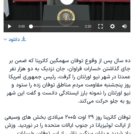
دنبال کنید
مستندها
فرهنگ و زندگی
حقوق شهروندی
انتخابات ریاست جمهوری آمریکا ۲۰۲۴
0:00
2:20
اقتصادی
حمله جمهوری اسلامی به اسرائیل
رمز مهسا
علم و فناوری
دانلود
زبانهای مختلف
اسرائیل در جنگ
ورزش زنان در ایران
ده سال پس از وقوع توفان سهمگین کاترینا که ضمن بر
گالری عکس
اعتراضات زن، زندگی، آزادی
جای گذاشتن خسارات فراوان، جان نزدیک به دو هزار نفر
آرشیو پخش زنده
مجموعه مستندهای دادخواهی
عمدتا در شهر نیو اورلئان را گرفت، رئیس جمهوری آمریکا
تریبونال مردمی آبان ۹۸
روز پنجشنبه مقاومت مردم مناطق توفان زده را ستود و
نیو اورلئان را نمونه بارز ایستادگی دانست و گفت این شهر
دادگاه حمید نوری
رو به جلو حرکت می‌کند.
چهل سال گروگان‌گیری
قانون شفافیت دارائی کادر رهبری ایران
توفان کاترینا روز ۲۹ اوت ۲۰۰۵ میلادی بخش های وسیعی
از ایالت لوئیزیانا در جنوب ایالات متحده را در نوردید. وزش
اعتراضات مردمی آبان ۹۸
باد شدید و باران سنگین ناشی از این توفان، خسارات