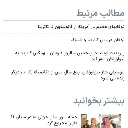
مطالب مرتبط
توفانهای عظيم در آمريکا؛ از گالوستون تا کاترینا
توفان دریایی کاترینا و ایساک
پرزيدنت اوباما در پنجمین سالروز طوفان سهمگین کاترینا به
نیواورلئان سفر کرد
موسیقی جاز نیواورلئان، پنج سال پس از «کاترینا» یک بار دیگر
زنده می شود
بیشتر بخوانید
حمله شورشیان حوثی به عربستان ۱۱
نفر را مجروح کرد