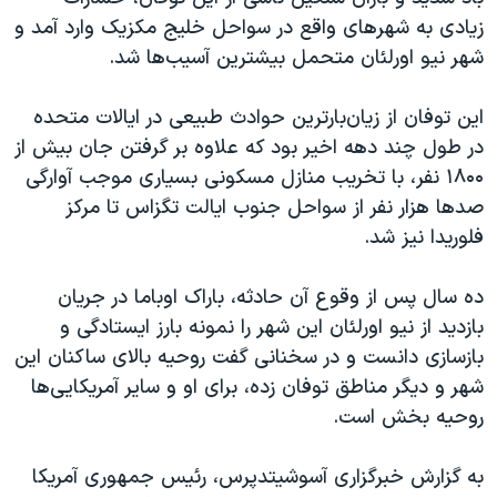
اسرائیل در جنگ
زیادی به شهرهای واقع در سواحل خلیج مکزیک وارد آمد و
نرگس محمدی برنده جایزه نوبل صلح
شهر نیو اورلئان متحمل بیشترین آسیب‌ها شد.
همایش محافظه‌کاران آمریکا «سی‌پک»
این توفان از زیان‌بارترین حوادث طبیعی در ایالات متحده
صفحه‌های ویژه
در طول چند دهه اخیر بود که علاوه بر گرفتن جان بیش از
سفر پرزیدنت ترامپ به چین
۱۸۰۰ نفر، با تخریب منازل مسکونی بسیاری موجب آوارگی
صدها هزار نفر از سواحل جنوب ایالت تگزاس تا مرکز
فلوریدا نیز شد.
ده سال پس از وقوع آن حادثه، باراک اوباما در جریان
بازدید از نیو اورلئان این شهر را نمونه بارز ایستادگی و
بازسازی دانست و در سخنانی گفت روحیه بالای ساکنان این
شهر و دیگر مناطق توفان زده، برای او و سایر آمریکایی‌ها
روحیه بخش است.
به گزارش خبرگزاری آسوشیتدپرس، رئیس جمهوری آمریکا