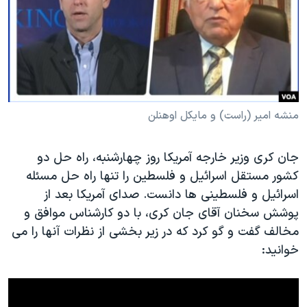
دنبال کنید
مستندها
فرهنگ و زندگی
حقوق شهروندی
انتخابات ریاست جمهوری آمریکا ۲۰۲۴
اقتصادی
حمله جمهوری اسلامی به اسرائیل
رمز مهسا
علم و فناوری
زبانهای مختلف
اسرائیل در جنگ
ورزش زنان در ایران
منشه امیر (راست) و مایکل اوهنلن
گالری عکس
اعتراضات زن، زندگی، آزادی
جان کری وزیر خارجه آمریکا روز چهارشنبه، راه حل دو
آرشیو پخش زنده
مجموعه مستندهای دادخواهی
کشور مستقل اسرائیل و فلسطین را تنها راه حل مسئله
تریبونال مردمی آبان ۹۸
اسرائیل و فلسطینی ها دانست. صدای آمریکا بعد از
پوشش سخنان آقای جان کری، با دو کارشناس موافق و
دادگاه حمید نوری
مخالف گفت و گو کرد که در زیر بخشی از نظرات آنها را می
چهل سال گروگان‌گیری
خوانید:
قانون شفافیت دارائی کادر رهبری ایران
اعتراضات مردمی آبان ۹۸