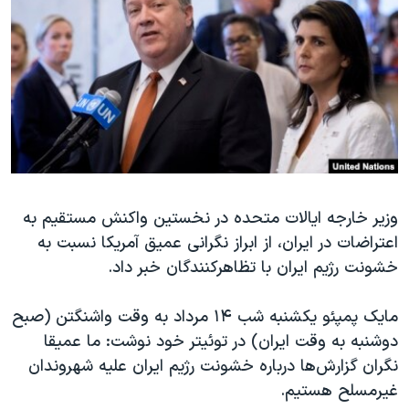
دنبال کنید
مستندها
فرهنگ و زندگی
حقوق شهروندی
انتخابات ریاست جمهوری آمریکا ۲۰۲۴
اقتصادی
حمله جمهوری اسلامی به اسرائیل
رمز مهسا
علم و فناوری
زبانهای مختلف
اسرائیل در جنگ
ورزش زنان در ایران
گالری عکس
اعتراضات زن، زندگی، آزادی
وزیر خارجه ایالات متحده در نخستین واکنش مستقیم به
آرشیو پخش زنده
مجموعه مستندهای دادخواهی
اعتراضات در ایران، از ابراز نگرانی عمیق آمریکا نسبت به
تریبونال مردمی آبان ۹۸
خشونت رژیم ایران با تظاهرکنندگان خبر داد.
دادگاه حمید نوری
مایک پمپئو یکشنبه شب ۱۴ مرداد به وقت واشنگتن (صبح
چهل سال گروگان‌گیری
دوشنبه به وقت ایران) در توئیتر خود نوشت: ما عمیقا
قانون شفافیت دارائی کادر رهبری ایران
نگران گزارش‌ها درباره خشونت رژیم ایران علیه شهروندان
اعتراضات مردمی آبان ۹۸
غیرمسلح هستیم.