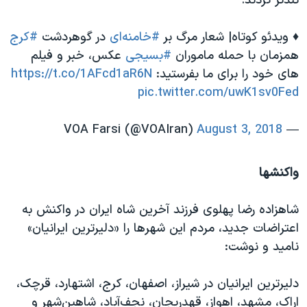
تندتر کردند.
♦️ ویدئو کوتاه‌| شعار مرگ بر
#خامنه‌ای
در گوهردشت
#کرج
همزمان با حمله ماموران
#بسیجی
عكس، خبر و فيلم
هاى خود را براى ما بفرستيد:
https://t.co/1AFcd1aR6N
pic.twitter.com/uwK1sv0Fed
August 3, 2018
— VOA Farsi (@VOAIran)
واکنشها
شاهزاده رضا پهلوی فرزند آخرین شاه ایران در واکنش به
اعتراضات جدید، مردم این شهرها را «دلیرترین ایرانیان»
نامید و نوشت:‌
دليرترين ايرانيان در شيراز، اصفهان، کرج، اشتهارد، قرچک،
اراک، مشهد، اهواز، قهدریجان، نجف‌آباد، شاهین‌شهر و