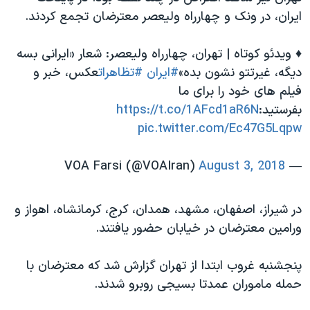
ایران، در ونک و چهارراه ولیعصر معترضان تجمع کردند.
♦️ ویدئو کوتاه | تهران، چهارراه ولیعصر: شعار «ایرانی بسه
دیگه، غیرتتو نشون بده»
#ایران
#تظاهرات
عكس، خبر و
فيلم هاى خود را براى ما
بفرستيد:
https://t.co/1AFcd1aR6N
pic.twitter.com/Ec47G5Lqpw
August 3, 2018
— VOA Farsi (@VOAIran)
در شیراز، اصفهان، مشهد، همدان، کرج، کرمانشاه، اهواز و
ورامین معترضان در خیابان حضور یافتند.
پنجشنبه غروب ابتدا از تهران گزارش شد که معترضان با
حمله ماموران عمدتا بسیجی روبرو شدند.