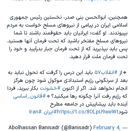
همچنین، ابوالحسن بنی صدر، نخستین رئیس جمهوری
اسلامی ایران در پیامی از نیروهای مسلح خواست به مردم
بپیوندند. او گفت: ایرانیان باید حقوقمند باشند تا شما
نیروهای مسلح مفتخر باشید که تحت فرمان آنها هستید.
پس باید بپذیرید که از تحت فرمان جبار بدرآیید و خود را
تحت فرمان ملت قرار دهید.
🔸از
#انقلاب۵۷
باید این درس را گرفت که تحول نباید به
بعد از سرنگونی رژیم استبدادی موکول شود چون هرگز
انجام نخواهد شد. اگر از اکنون
#خشونت
بکار ببرید، فردا
که رژیم رفت آنرا چگونه رها میکنید؟🔹
#قانون_اساسی
آینده باید پیشاپیش در جامعه مطرح
شود
https://t.co/8OLpU9awWt
#ایران
#Iran
February 4,
— Abolhassan Banisadr (@Banisadr)