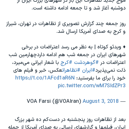
موج جدید تظاهرات این بار در شهرهای بزرگ ایران از
دوشنبه آغاز شد و تا جمعه ادامه داشته است.
روز جمعه چند گزارش تصویری از تظاهرات در تهران، شیراز
و کرج به صدای آمریکا ارسال شد.
♦️ ویدئو کوتاه | به نظر می رسد اعتراضات در برخی
شهرهای ایران در جمعه شب هم ادامه داردچهارمین شب
اعتراضات در
#گوهردشت
#کرج
با شعار ایرانی می‌میرد،
ذلت نمی‌پذیرد
#ایران
#تظاهرات
عكس، خبر و فيلم هاى
خود را براى ما بفرستيد:
https://t.co/1AFcd1aR6N
pic.twitter.com/wM7SIdZPr3
August 3, 2018
— VOA Farsi (@VOAIran)
بعد از تظاهرات روز پنجشنبه در دست‌کم ده شهر بزرگ
ایران، فیلمها و گزارشهای ارسالی به صدای آمریکا از حمله