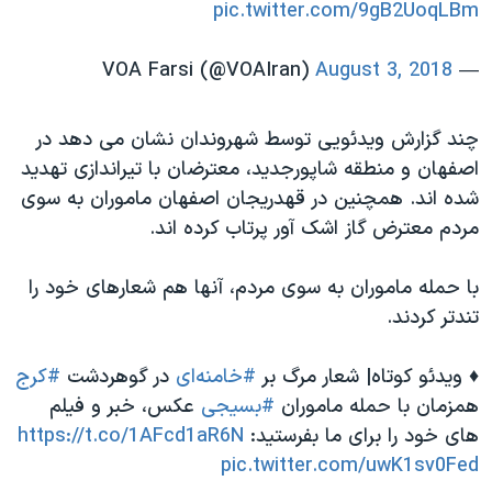
pic.twitter.com/9gB2UoqLBm
August 3, 2018
— VOA Farsi (@VOAIran)
چند گزارش ویدئویی توسط شهروندان نشان می دهد در
اصفهان و منطقه شاپورجدید، معترضان با تیراندازی تهدید
شده اند. همچنین در قهدریجان اصفهان ماموران به سوی
مردم معترض گاز اشک آور پرتاب کرده اند.
با حمله ماموران به سوی مردم، آنها هم شعارهای خود را
تندتر کردند.
♦️ ویدئو کوتاه‌| شعار مرگ بر
#خامنه‌ای
در گوهردشت
#کرج
همزمان با حمله ماموران
#بسیجی
عكس، خبر و فيلم
هاى خود را براى ما بفرستيد:
https://t.co/1AFcd1aR6N
pic.twitter.com/uwK1sv0Fed