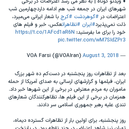
♦️ ویدئو کوتاه | به نظر می رسد اعتراضات در برخی
شهرهای ایران در جمعه شب هم ادامه داردچهارمین شب
اعتراضات در
#گوهردشت
#کرج
با شعار ایرانی می‌میرد،
ذلت نمی‌پذیرد
#ایران
#تظاهرات
عكس، خبر و فيلم هاى
خود را براى ما بفرستيد:
https://t.co/1AFcd1aR6N
pic.twitter.com/wM7SIdZPr3
August 3, 2018
— VOA Farsi (@VOAIran)
بعد از تظاهرات روز پنجشنبه در دست‌کم ده شهر بزرگ
ایران، فیلمها و گزارشهای ارسالی به صدای آمریکا از حمله
ماموران به مردم معترض در برخی از این شهرها خبر داد.
همزمان در برخی از این فیلم ها، تظاهرکنندگان شعارهای
تندی علیه رهبر جمهوری اسلامی سر دادند.
روز پنجشنبه، برای اولین بار از تظاهرات گسترده دیماه،
تهران نیز شاهد اعتراض در چند نقطه بود. در پایتخت