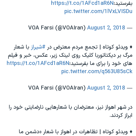
بفرستيد:
https://t.co/1AFcd1aR6N
pic.twitter.com/1lVxLVISDu
August 2, 2018
— VOA Farsi (@VOAIran)
♦️ ویدئو کوتاه | تجمع مردم معترض در
#شیراز
با شعار
مرگ بر دیکتاتوربا کلیک روی لینک زیر، عكس، خبر و فيلم
هاى خود را براى ما بفرستيد:
https://t.co/1AFcd1aR6N
pic.twitter.com/q563U85sCk
August 2, 2018
— VOA Farsi (@VOAIran)
در شهر اهواز نیز، معترضان با شعارهایی نارضایتی خود را
ابراز کردند.
♦️ ویدئو کوتاه | تظاهرات در اهواز با شعار «دشمن ما