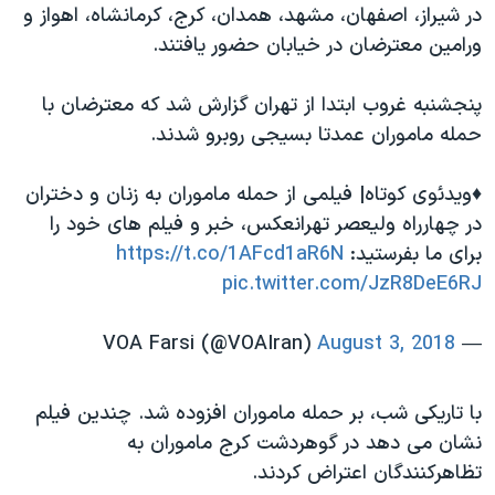
در شیراز، اصفهان، مشهد، همدان، کرج، کرمانشاه، اهواز و
ورامین معترضان در خیابان حضور یافتند.
پنجشنبه غروب ابتدا از تهران گزارش شد که معترضان با
حمله ماموران عمدتا بسیجی روبرو شدند.
♦️ویدئوی کوتاه| فیلمی از حمله ماموران به زنان و دختران
در چهارراه ولیعصر تهرانعكس، خبر و فيلم هاى خود را
براى ما بفرستيد:
https://t.co/1AFcd1aR6N
pic.twitter.com/JzR8DeE6RJ
August 3, 2018
— VOA Farsi (@VOAIran)
با تاریکی شب، بر حمله ماموران افزوده شد. چندین فیلم
نشان می دهد در گوهردشت کرج ماموران به
تظاهرکنندگان اعتراض کردند.