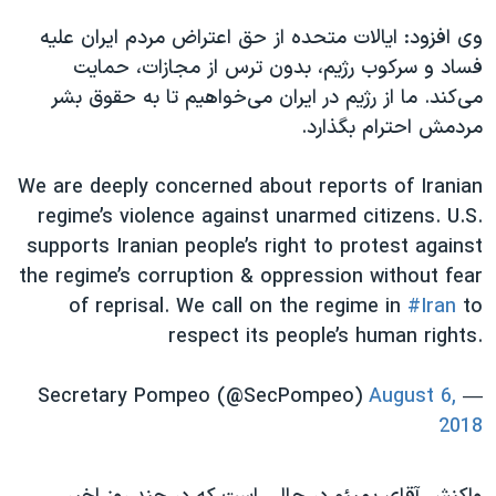
اسرائیل در جنگ
وی افزود: ایالات متحده از حق اعتراض مردم ایران علیه
نرگس محمدی برنده جایزه نوبل صلح
فساد و سرکوب رژیم، بدون ترس از مجازات، حمایت
همایش محافظه‌کاران آمریکا «سی‌پک»
می‌کند. ما از رژیم در ایران می‌خواهیم تا به حقوق بشر
مردمش احترام بگذارد.
صفحه‌های ویژه
سفر پرزیدنت ترامپ به چین
We are deeply concerned about reports of Iranian
regime’s violence against unarmed citizens. U.S.
supports Iranian people’s right to protest against
the regime’s corruption & oppression without fear
of reprisal. We call on the regime in
#Iran
to
respect its people’s human rights.
August 6,
— Secretary Pompeo (@SecPompeo)
2018