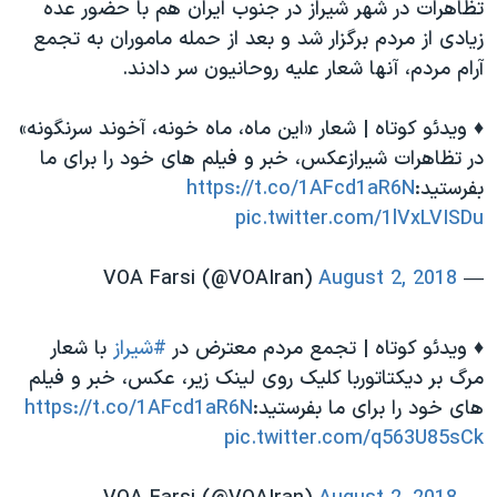
تظاهرات در شهر شیراز در جنوب ایران هم با حضور عده
زیادی از مردم برگزار شد و بعد از حمله ماموران به تجمع
آرام مردم، آنها شعار علیه روحانیون سر دادند.
♦️ ویدئو کوتاه | شعار «این ماه، ماه خونه، آخوند سرنگونه»
در تظاهرات شیرازعكس، خبر و فيلم هاى خود را براى ما
بفرستيد:
https://t.co/1AFcd1aR6N
pic.twitter.com/1lVxLVISDu
August 2, 2018
— VOA Farsi (@VOAIran)
♦️ ویدئو کوتاه | تجمع مردم معترض در
#شیراز
با شعار
مرگ بر دیکتاتوربا کلیک روی لینک زیر، عكس، خبر و فيلم
هاى خود را براى ما بفرستيد:
https://t.co/1AFcd1aR6N
pic.twitter.com/q563U85sCk