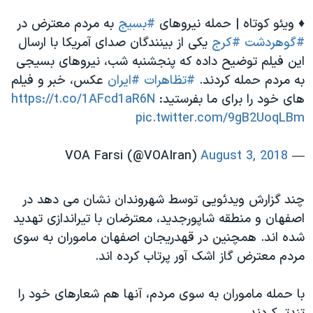
♦️ ویئو کوتاه | حمله نیروهای
#بسیج
به مردم معترض در
#گوهردشت
#کرج
یکی از بینندگان صدای آمریکا با ارسال
این فیلم توضیح داده که پنجشنبه شب، نیروهای بسیجی
به مردم حمله کردند.
#تظاهرات
#ایران
عكس، خبر و فيلم
هاى خود را براى ما بفرستيد:
https://t.co/1AFcd1aR6N
pic.twitter.com/9gB2UoqLBm
August 3, 2018
— VOA Farsi (@VOAIran)
چند گزارش ویدئویی توسط شهروندان نشان می دهد در
اصفهان و منطقه شاپورجدید، معترضان با تیراندازی تهدید
شده اند. همچنین در قهدریجان اصفهان ماموران به سوی
مردم معترض گاز اشک آور پرتاب کرده اند.
با حمله ماموران به سوی مردم، آنها هم شعارهای خود را