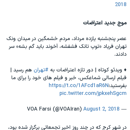
2018
موج جدید اعتراضات
عصر پنجشنبه یازده مرداد، مردم خشمگین در میدان ونک
تهران فریاد «توپ تانک فشفشه، آخوند باید گم بشه» سر
دادند.
♦️ ویدئو کوتاه | دور تازه اعتراضات به
#تهران
هم رسید |
فیلم ارسالی شماعكس، خبر و فيلم هاى خود را براى ما
بفرستيد:
https://t.co/1AFcd1aR6N
pic.twitter.com/jpkxehSgcm
August 2, 2018
— VOA Farsi (@VOAIran)
در شهر کرج که در چند روز اخیر تجمعاتی برگزار شده بود،