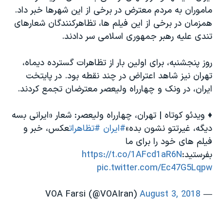
ماموران به مردم معترض در برخی از این شهرها خبر داد.
همزمان در برخی از این فیلم ها، تظاهرکنندگان شعارهای
تندی علیه رهبر جمهوری اسلامی سر دادند.
روز پنجشنبه، برای اولین بار از تظاهرات گسترده دیماه،
تهران نیز شاهد اعتراض در چند نقطه بود. در پایتخت
ایران، در ونک و چهارراه ولیعصر معترضان تجمع کردند.
♦️ ویدئو کوتاه | تهران، چهارراه ولیعصر: شعار «ایرانی بسه
دیگه، غیرتتو نشون بده»
#ایران
#تظاهرات
عكس، خبر و
فيلم هاى خود را براى ما
بفرستيد:
https://t.co/1AFcd1aR6N
pic.twitter.com/Ec47G5Lqpw
August 3, 2018
— VOA Farsi (@VOAIran)