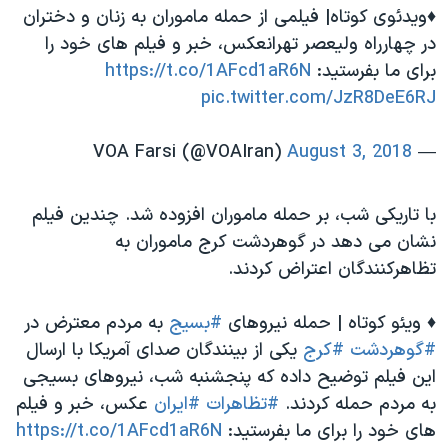
♦️ویدئوی کوتاه| فیلمی از حمله ماموران به زنان و دختران
در چهارراه ولیعصر تهرانعكس، خبر و فيلم هاى خود را
براى ما بفرستيد:
https://t.co/1AFcd1aR6N
pic.twitter.com/JzR8DeE6RJ
August 3, 2018
— VOA Farsi (@VOAIran)
با تاریکی شب، بر حمله ماموران افزوده شد. چندین فیلم
نشان می دهد در گوهردشت کرج ماموران به
تظاهرکنندگان اعتراض کردند.
♦️ ویئو کوتاه | حمله نیروهای
#بسیج
به مردم معترض در
#گوهردشت
#کرج
یکی از بینندگان صدای آمریکا با ارسال
این فیلم توضیح داده که پنجشنبه شب، نیروهای بسیجی
به مردم حمله کردند.
#تظاهرات
#ایران
عكس، خبر و فيلم
هاى خود را براى ما بفرستيد:
https://t.co/1AFcd1aR6N