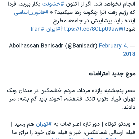
انجام نخواهد شد. اگر از اکنون
#خشونت
بکار ببرید، فردا
که رژیم رفت آنرا چگونه رها میکنید؟🔹
#قانون_اساسی
آینده باید پیشاپیش در جامعه مطرح
شود
https://t.co/8OLpU9awWt
#ایران
#Iran
February 4,
— Abolhassan Banisadr (@Banisadr)
2018
موج جدید اعتراضات
عصر پنجشنبه یازده مرداد، مردم خشمگین در میدان ونک
تهران فریاد «توپ تانک فشفشه، آخوند باید گم بشه» سر
دادند.
♦️ ویدئو کوتاه | دور تازه اعتراضات به
#تهران
هم رسید |
فیلم ارسالی شماعكس، خبر و فيلم هاى خود را براى ما