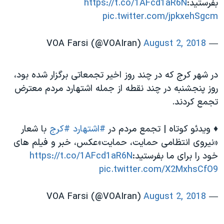
بفرستيد:
https://t.co/1AFcd1aR6N
pic.twitter.com/jpkxehSgcm
August 2, 2018
— VOA Farsi (@VOAIran)
در شهر کرج که در چند روز اخیر تجمعاتی برگزار شده بود،
روز پنجشنبه در چند نقطه از جمله اشتهارد مردم معترض
تجمع کردند.
♦️ ویدئو کوتاه | تجمع مردم در
#اشتهارد
#کرج
با شعار
«نیروی انتظامی حمایت، حمایت»عكس، خبر و فيلم هاى
خود را براى ما بفرستيد:
https://t.co/1AFcd1aR6N
pic.twitter.com/X2MxhsCfO9
August 2, 2018
— VOA Farsi (@VOAIran)