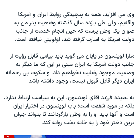
اسرائیل در جنگ
نرگس محمدی برنده جایزه نوبل صلح
وی می افزاید، همه به پیچیدگی روابط ایران و آمریکا
واقفیم، ولی طی یازده سال گذشته وضعیت پدر من به
همایش محافظه‌کاران آمریکا «سی‌پک»
عنوان یک وطن پرست که حین انجام خدمت از جانب
صفحه‌های ویژه
دولت آمریکا به اسارت گرفته شد، اولویتی نیافته است.
سفر پرزیدنت ترامپ به چین
سارا لوینسون در پایان می گوید باید پیامی قابل رؤیت از
جانب دولت آمریکا به ایران مبنی بر این که ما دیگر به
وضعیت موجود رضایت نخواهیم داد، و سکوت بی رحمانه
ایران دیگر قابل قبول نیست، وجود داشته باشد.
به عقیده فرزند آقای لوینسون، این به سیاست ارتباط ندارد،
بلکه در مورد شفقت است؛ باب لوینسون در اختیار ایران
است و آنها باید او را به وطن بازگردانند تا بتواند جوان
ترین دختر خود را به خانه بخت روانه کند.