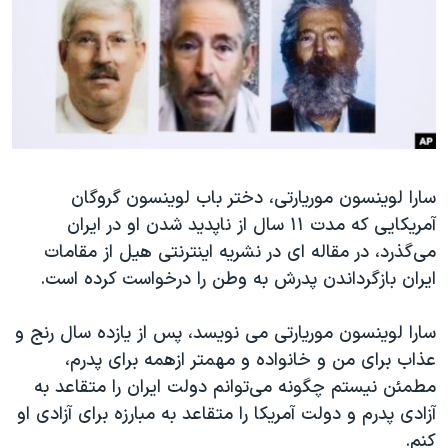
دنبال کنید
مستندها
فرهنگ و زندگی
حقوق شهروندی
انتخابات ریاست جمهوری آمریکا ۲۰۲۴
اقتصادی
حمله جمهوری اسلامی به اسرائیل
رمز مهسا
علم و فناوری
زبانهای مختلف
اسرائیل در جنگ
ورزش زنان در ایران
سارا لوینسون موریارتی، دختر باب لوینسون گروگان
گالری عکس
اعتراضات زن، زندگی، آزادی
آمریکایی که مدت ۱۱ سال از ناپدید شدن او در ایران
آرشیو پخش زنده
مجموعه مستندهای دادخواهی
می‌گذرد، در مقاله ای در نشریه اینترنتی هیل از مقامات
تریبونال مردمی آبان ۹۸
ایران بازگرداندن پدرش به وطن را درخواست کرده است.
دادگاه حمید نوری
سارا لوینسون موریارتی می نویسد، پس از یازده سال رنج و
چهل سال گروگان‌گیری
عذاب برای من و خانواده و مهمتر ازهمه برای پدرم،
قانون شفافیت دارائی کادر رهبری ایران
مطمئن نیستم چگونه می‌توانم دولت ایران را متقاعد به
آزادی پدرم و دولت آمریکا را متقاعد به مبارزه برای آزادی او
اعتراضات مردمی آبان ۹۸
کنم.