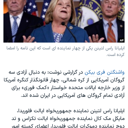
دنبال کنید
مستندها
فرهنگ و زندگی
حقوق شهروندی
انتخابات ریاست جمهوری آمریکا ۲۰۲۴
اقتصادی
حمله جمهوری اسلامی به اسرائیل
رمز مهسا
علم و فناوری
زبانهای مختلف
اسرائیل در جنگ
ورزش زنان در ایران
ایلیانا راس لتینن یکی از چهار نماینده ای است که این نامه را امضا
کرده است.
گالری عکس
اعتراضات زن، زندگی، آزادی
آرشیو پخش زنده
مجموعه مستندهای دادخواهی
واشنگتن فری بیکن
در گزارشی نوشت: به دنبال آزادی سه
تریبونال مردمی آبان ۹۸
گروگان آمریکایی از کره شمالی، چهار قانونگذار کنگره آمریکا
از وزیر خارجه ایالات متحده خواستار «کمک فوری» برای
دادگاه حمید نوری
آزادی تمام گروگان های آمریکایی در ایران شده اند.
چهل سال گروگان‌گیری
قانون شفافیت دارائی کادر رهبری ایران
ایلیانا راس لتینن نماینده جمهوریخواه ایالت فلوریدا،
مایکل مک کال نماینده جمهوریخواه ایالت تکزاس و تد
اعتراضات مردمی آبان ۹۸
دوچ نماینده دموکرات ایالت فلوریدا، اعضای کمیته امور