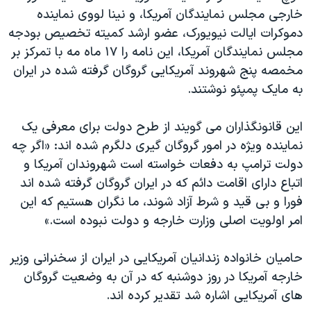
اسرائیل در جنگ
خارجی مجلس نمایندگان آمریکا، و نینا لووی نماینده
نرگس محمدی برنده جایزه نوبل صلح
دموکرات ایالت نیویورک، عضو ارشد کمیته تخصیص بودجه
مجلس نمایندگان آمریکا، این نامه را ۱۷ ماه مه با تمرکز بر
همایش محافظه‌کاران آمریکا «سی‌پک»
مخمصه پنج شهروند آمریکایی گروگان گرفته شده در ایران
صفحه‌های ویژه
به مایک پمپئو نوشتند.
سفر پرزیدنت ترامپ به چین
این قانونگذاران می گویند از طرح دولت برای معرفی یک
نماینده ویژه در امور گروگان گیری دلگرم شده اند: «اگر چه
دولت ترامپ به دفعات خواسته است شهروندان آمریکا و
اتباع دارای اقامت دائم که در ایران گروگان گرفته شده اند
فورا و بی قید و شرط آزاد شوند، ما نگران هستیم که این
امر اولویت اصلی وزارت خارجه و دولت نبوده است.»
حامیان خانواده زندانیان آمریکایی در ایران از سخنرانی وزیر
خارجه آمریکا در روز دوشنبه که در آن به وضعیت گروگان
های آمریکایی اشاره شد تقدیر کرده اند.