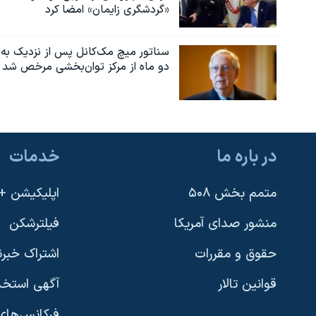
«گردشگری زایمان» امضا کرد
سناتور میچ مک‌کانل پس از نزدیک به
دو ماه از مرکز توان‌بخشی مرخص شد
در باره ما
خدمات
متمم بخش ۵۰۸
اپلیکیشن +VOA
منشور صدای آمریکا
فیلترشکن
حقوق و مقررات
اشتراک خبرن
قوانین تالار
آگهی استخد
فرکانس‌های 