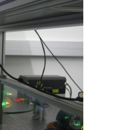
مستندها
فرهنگ و زندگی
حقوق شهروندی
انتخابات ریاست جمهوری آمریکا ۲۰۲۴
اقتصادی
حمله جمهوری اسلامی به اسرائیل
رمز مهسا
علم و فناوری
اسرائیل در جنگ
ورزش زنان در ایران
گالری عکس
اعتراضات زن، زندگی، آزادی
آرشیو پخش زنده
مجموعه مستندهای دادخواهی
تریبونال مردمی آبان ۹۸
دادگاه حمید نوری
چهل سال گروگان‌گیری
قانون شفافیت دارائی کادر رهبری ایران
اعتراضات مردمی آبان ۹۸
اسرائیل در جنگ