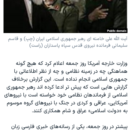
دنبال کنید
مستندها
فرهنگ و زندگی
حقوق شهروندی
انتخابات ریاست جمهوری آمریکا ۲۰۲۴
اقتصادی
حمله جمهوری اسلامی به اسرائیل
رمز مهسا
علم و فناوری
آیت الله علی خامنه ای رهبر جمهوری اسلامی ایران (چپ) و قاسم
زبانهای مختلف
سلیمانی فرمانده نیروی قدس سپاه پاسداران (راست)
اسرائیل در جنگ
ورزش زنان در ایران
گالری عکس
اعتراضات زن، زندگی، آزادی
وزارت خارجه آمریکا روز جمعه اعلام کرد که هیچ گونه
آرشیو پخش زنده
مجموعه مستندهای دادخواهی
هماهنگی چه در زمینه نظامی و چه از نظر اطلاعاتی با
جمهوری اسلامی انجام نداده است. این گزارش برخلاف
تریبونال مردمی آبان ۹۸
گزارش هایی است که پیش تر ادعا کرده اند رهبر جمهوری
دادگاه حمید نوری
اسلامی از فرماندهان نظامی خود خواسته است با نیروهای
چهل سال گروگان‌گیری
آمریکایی، عراقی و کردی در جنگ با نیروهای گروه موسوم
به «دولت اسلامی» عراق و شام همکاری کنند.
قانون شفافیت دارائی کادر رهبری ایران
اعتراضات مردمی آبان ۹۸
پیشتر در روز جمعه،
یکی از رسانه‌های خبری فارسی زبان