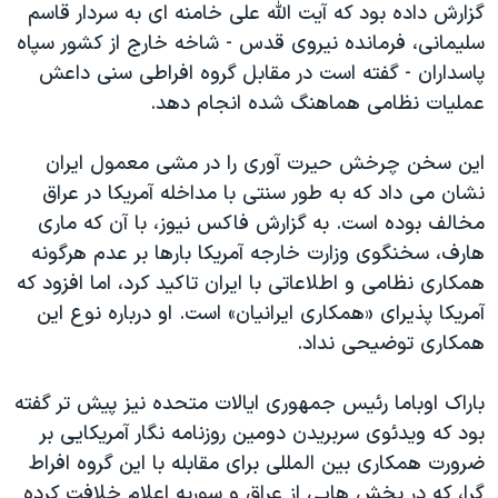
اسرائیل در جنگ
گزارش داده بود که آیت الله علی خامنه ای به سردار قاسم
سلیمانی، فرمانده نیروی قدس - شاخه خارج از کشور سپاه
نرگس محمدی برنده جایزه نوبل صلح
پاسداران - گفته است در مقابل گروه افراطی سنی داعش
همایش محافظه‌کاران آمریکا «سی‌پک»
عملیات نظامی هماهنگ شده انجام دهد.
صفحه‌های ویژه
این سخن چرخش حیرت آوری را در مشی معمول ایران
سفر پرزیدنت ترامپ به چین
نشان می داد که به طور سنتی با مداخله آمریکا در عراق
مخالف بوده است. به گزارش فاکس نیوز، با آن که ماری
هارف، سخنگوی وزارت خارجه آمریکا بارها بر عدم هرگونه
همکاری نظامی و اطلاعاتی با ایران تاکید کرد، اما افزود که
آمریکا پذیرای «همکاری ایرانیان» است. او درباره نوع این
همکاری توضیحی نداد.
باراک اوباما رئیس جمهوری ایالات متحده نیز پیش تر گفته
بود که ویدئوی سربریدن دومین روزنامه نگار آمریکایی بر
ضرورت همکاری بین المللی برای مقابله با این گروه افراط
گرا، که در بخش هایی از عراق و سوریه اعلام خلافت کرده