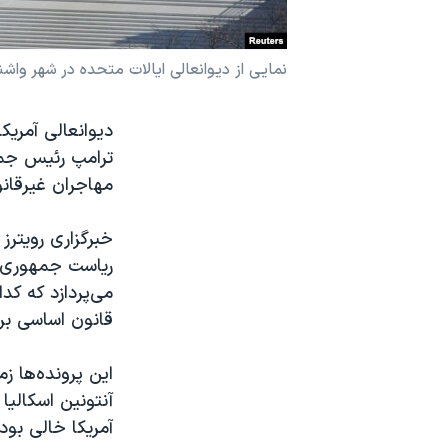
نرگس محمدی برنده جایزه نوبل صلح
همایش محافظه‌کاران آمریکا «سی‌پک»
نمایی از دیوانعالی ایالات متحده در شهر واش
صفحه‌های ویژه
دیوانعالی آمریک
سفر پرزیدنت ترامپ به چین
ترامپ رئیس جمه
مهاجران غیرقانو
خبرگزاری رویترز
ریاست جمهوری با
می‌پردازد که کد
قانون اساسی برخ
این پرونده‌ها ز
آنتونین اسکالی
آمریکا خالی بو