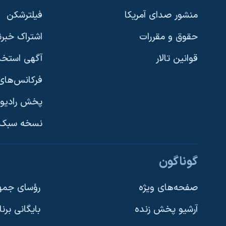
منشور صدای آمریکا
فیلترشکن
حقوق و مقررات
اشتراک خبرن
قوانین تالار
آگهی استخد
فرکانس‌های 
پخش رادیو
یادگیری زبان انگلیسی
نسخه سبک 
دنبال کنید
گوناگون
صفحه‌های ویژه
رؤسای جمهو
آرشیو پخش زنده
بایگانی برن
زبانهای مختلف