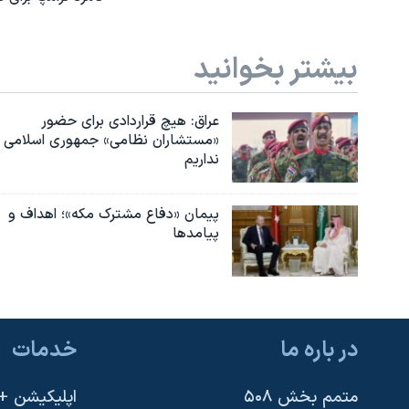
بیشتر بخوانید
عراق: هیچ قراردادی برای حضور
«مستشاران نظامی» جمهوری اسلامی
نداریم
پیمان «دفاع مشترک مکه»؛ اهداف و
پیامدها
در باره ما
خدمات
متمم بخش ۵۰۸
اپلیکیشن +VOA