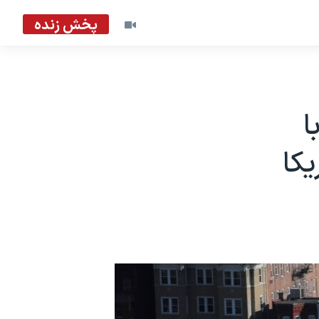
پخش زنده
ا
یکا