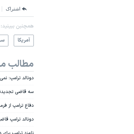
اشتراک
همچنبن ببینید:
آمريکا
سر
مطالب مر
دونالد ترامپ: نمی
سه قاضی تجدیدنظر
دفاع ترامپ از فر
دونالد ترامپ قاضی
نامزد ترامپ برای د