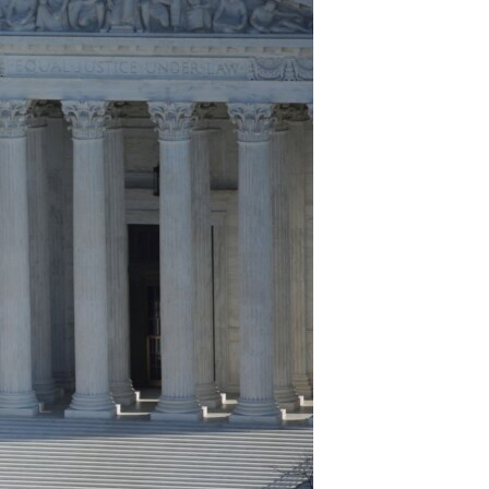
مستندها
فرهنگ و زندگی
حقوق شهروندی
انتخابات ریاست جمهوری آمریکا ۲۰۲۴
اقتصادی
حمله جمهوری اسلامی به اسرائیل
رمز مهسا
علم و فناوری
اسرائیل در جنگ
ورزش زنان در ایران
گالری عکس
اعتراضات زن، زندگی، آزادی
آرشیو پخش زنده
مجموعه مستندهای دادخواهی
تریبونال مردمی آبان ۹۸
دادگاه حمید نوری
چهل سال گروگان‌گیری
قانون شفافیت دارائی کادر رهبری ایران
اعتراضات مردمی آبان ۹۸
اسرائیل در جنگ