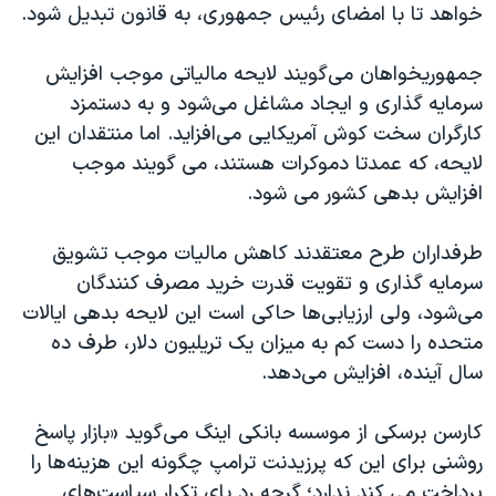
اسرائیل در جنگ
خواهد تا با امضای رئیس جمهوری، به قانون تبدیل شود.
نرگس محمدی برنده جایزه نوبل صلح
جمهوریخواهان می‌گویند لایحه مالیاتی موجب افزایش
همایش محافظه‌کاران آمریکا «سی‌پک»
سرمایه گذاری و ایجاد مشاغل می‌شود و به دستمزد
صفحه‌های ویژه
کارگران سخت کوش آمریکایی می‌افزاید. اما منتقدان این
لایحه، که عمدتا دموکرات هستند، می گویند موجب
سفر پرزیدنت ترامپ به چین
افزایش بدهی کشور می شود.
طرفداران طرح معتقدند کاهش مالیات موجب تشویق
سرمایه گذاری و تقویت قدرت خرید مصرف کنندگان
می‌شود، ولی ارزیابی‌ها حاکی است این لایحه بدهی ایالات
متحده را دست کم به میزان یک تریلیون دلار، طرف ده
سال آینده، افزایش می‌دهد.
کارسن برسکی از موسسه بانکی اینگ می‌گوید «بازار پاسخ
روشنی برای این که پرزیدنت ترامپ چگونه این هزینه‌ها را
پرداخت می کند ندارد؛ گرچه رد پای تکرار سیاست‌های