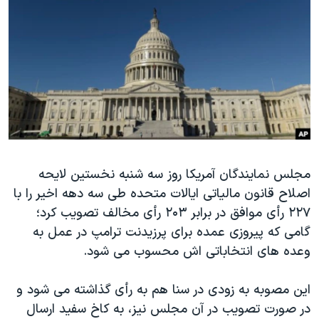
دنبال کنید
مستندها
فرهنگ و زندگی
حقوق شهروندی
انتخابات ریاست جمهوری آمریکا ۲۰۲۴
اقتصادی
حمله جمهوری اسلامی به اسرائیل
رمز مهسا
علم و فناوری
زبانهای مختلف
اسرائیل در جنگ
ورزش زنان در ایران
گالری عکس
اعتراضات زن، زندگی، آزادی
آرشیو پخش زنده
مجموعه مستندهای دادخواهی
مجلس نمایندگان آمریکا روز سه شنبه نخستین لایحه
اصلاح قانون مالیاتی ایالات متحده طی سه دهه اخیر را با
تریبونال مردمی آبان ۹۸
۲۲۷ رأی موافق در برابر ۲۰۳ رأی مخالف تصویب کرد؛
دادگاه حمید نوری
گامی که پیروزی عمده برای پرزیدنت ترامپ در عمل به
چهل سال گروگان‌گیری
وعده های انتخاباتی اش محسوب می شود.
قانون شفافیت دارائی کادر رهبری ایران
این مصوبه به زودی در سنا هم به رأی گذاشته می شود و
اعتراضات مردمی آبان ۹۸
در صورت تصویب در آن مجلس نیز، به کاخ سفید ارسال