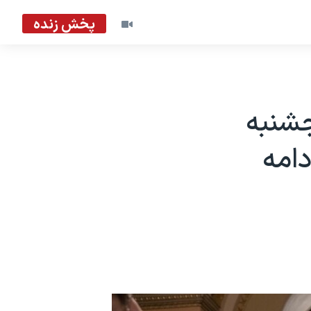
پخش زنده
جشنبه
امه