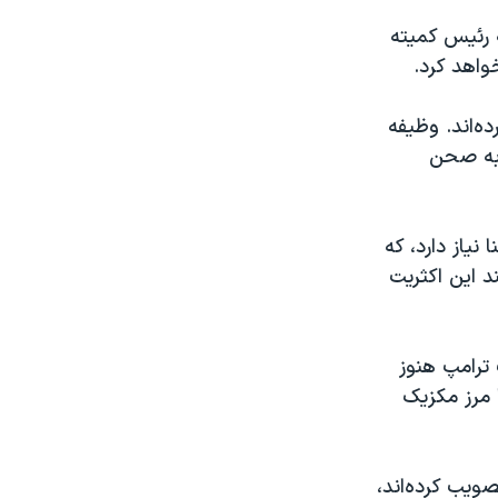
 رئیس کمیته
واهد کرد.
ه‌اند. وظیفه
 به صحن
یاز دارد، که
د این اکثریت
ترامپ هنوز
ث دیوار با مرز مکزیک
منیت مرزی تصویب کرده‌اند،