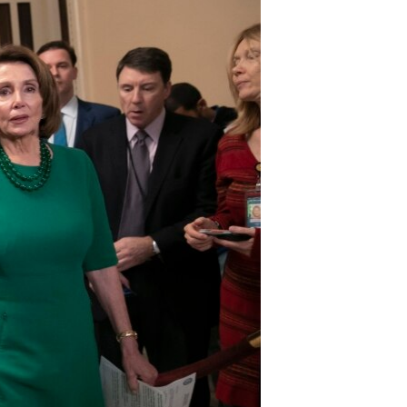
مستندها
فرهنگ و زندگی
حقوق شهروندی
انتخابات ریاست جمهوری آمریکا ۲۰۲۴
اقتصادی
حمله جمهوری اسلامی به اسرائیل
رمز مهسا
علم و فناوری
اسرائیل در جنگ
ورزش زنان در ایران
گالری عکس
اعتراضات زن، زندگی، آزادی
آرشیو پخش زنده
مجموعه مستندهای دادخواهی
تریبونال مردمی آبان ۹۸
دادگاه حمید نوری
چهل سال گروگان‌گیری
قانون شفافیت دارائی کادر رهبری ایران
اعتراضات مردمی آبان ۹۸
اسرائیل در جنگ