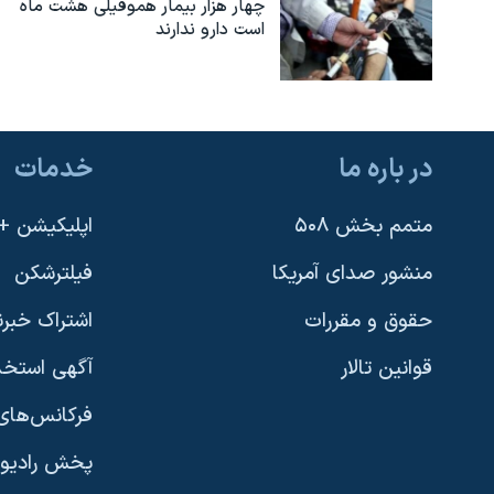
چهار هزار بیمار هموفیلی هشت ماه
است دارو ندارند
در باره ما
خدمات
متمم بخش ۵۰۸
اپلیکیشن +VOA
منشور صدای آمریکا
فیلترشکن
حقوق و مقررات
اشتراک خبرن
قوانین تالار
آگهی استخد
فرکانس‌های 
پخش رادیو