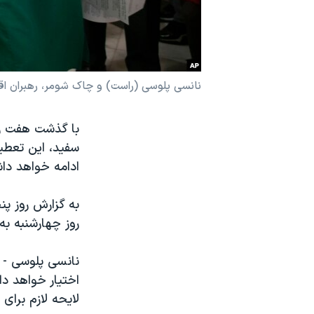
نرگس محمدی برنده جایزه نوبل صلح
همایش محافظه‌کاران آمریکا «سی‌پک»
صفحه‌های ویژه
نانسی پلوسی (راست) و چاک شومر، رهبران اق
سفر پرزیدنت ترامپ به چین
با گذشت هفت رو
ادامه خواهد دا
به گزارش روز پ
روز چهارشنبه به
نانسی پلوسی - ر
اختیار خواهد د
لایحه لازم برا