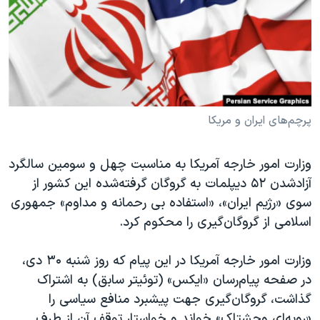
دنبال کنید
مستندها
فرهنگ و زندگی
حقوق شهروندی
انتخابات ریاست جمهوری آمریکا ۲۰۲۴
اقتصادی
حمله جمهوری اسلامی به اسرائیل
رمز مهسا
علم و فناوری
زبانهای مختلف
اسرائیل در جنگ
ورزش زنان در ایران
پرچم‌های ایران و مریکا
گالری عکس
اعتراضات زن، زندگی، آزادی
وزارت امور خارجه آمریکا به مناسبت چهل و سومین سالگرد
آرشیو پخش زنده
مجموعه مستندهای دادخواهی
آزادشدن ۵۲ دیپلمات‌ به گروگان‌ گرفته‌شده این کشور از
تریبونال مردمی آبان ۹۸
سوی «رژیم ایران»، «استفاده بی رحمانه و مداوم» جمهوری
اسلامی از گروگان‌گیری را محکوم کرد.
دادگاه حمید نوری
چهل سال گروگان‌گیری
وزارت امور خارجه آمریکا در این پیام که روز شنبه ۳۰ دی،
قانون شفافیت دارائی کادر رهبری ایران
در صفحه پیام‌رسان «ایکس» (توئیتر سابق) به اشتراک
گذاشت، گروگان‌گیری جهت پیشبرد منافع سیاسی را
اعتراضات مردمی آبان ۹۸
«رویه‌ای وحشتاک» خواند و خواستار توقف آن از طرف