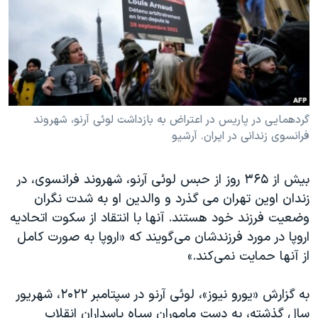
دنبال کنید
مستندها
فرهنگ و زندگی
حقوق شهروندی
انتخابات ریاست جمهوری آمریکا ۲۰۲۴
اقتصادی
حمله جمهوری اسلامی به اسرائیل
رمز مهسا
علم و فناوری
زبانهای مختلف
اسرائیل در جنگ
ورزش زنان در ایران
گردهمایی در پاریس در اعتراض به بازداشت لوئی آرنو، شهروند
فرانسوی زندانی در ایران. آرشیو
گالری عکس
اعتراضات زن، زندگی، آزادی
آرشیو پخش زنده
مجموعه مستندهای دادخواهی
بیش از ۳۶۵ روز از حبس لوئی آرنو، شهروند فرانسوی، در
تریبونال مردمی آبان ۹۸
زندان اوین تهران می گذرد و والدین او به شدت نگران
وضعیت فرزند خود هستند. آنها با انتقاد از سکوت اتحادیه
دادگاه حمید نوری
اروپا در مورد فرزندشان می‌گویند که «اروپا به صورت کامل
چهل سال گروگان‌گیری
از آنها حمایت نمی‌کند.»
قانون شفافیت دارائی کادر رهبری ایران
به گزارش «یورو نیوز»، لوئی آرنو در سپتامبر ۲۰۲۲، شهریور
اعتراضات مردمی آبان ۹۸
سال گذشته، به دست ماموران سپاه پاسداران انقلاب