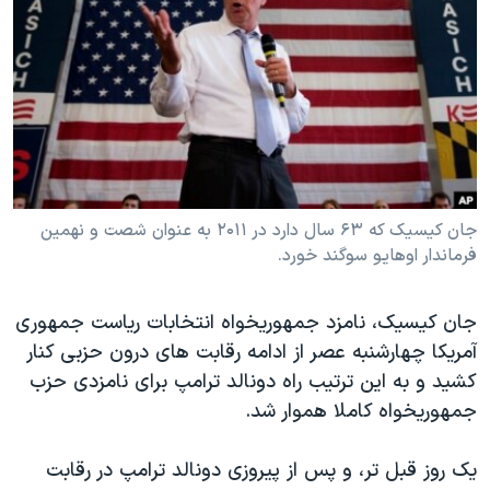
دنبال کنید
مستندها
فرهنگ و زندگی
حقوق شهروندی
انتخابات ریاست جمهوری آمریکا ۲۰۲۴
اقتصادی
حمله جمهوری اسلامی به اسرائیل
رمز مهسا
علم و فناوری
زبانهای مختلف
اسرائیل در جنگ
ورزش زنان در ایران
گالری عکس
اعتراضات زن، زندگی، آزادی
جان کیسیک که ۶۳ سال دارد در ۲۰۱۱ به عنوان شصت و نهمین
فرماندار اوهایو سوگند خورد.
آرشیو پخش زنده
مجموعه مستندهای دادخواهی
تریبونال مردمی آبان ۹۸
جان کیسیک، نامزد جمهوریخواه انتخابات ریاست جمهوری
دادگاه حمید نوری
آمریکا چهارشنبه عصر از ادامه رقابت های درون حزبی کنار
چهل سال گروگان‌گیری
کشید و به این ترتیب راه دونالد ترامپ برای نامزدی حزب
جمهوریخواه کاملا هموار شد.
قانون شفافیت دارائی کادر رهبری ایران
اعتراضات مردمی آبان ۹۸
یک روز قبل تر، و پس از پیروزی دونالد ترامپ در رقابت