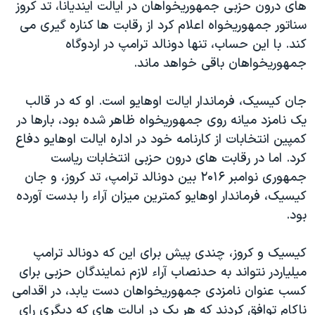
اسرائیل در جنگ
های درون حزبی جمهوریخواهان در ایالت ایندیانا، تد کروز
سناتور جمهوریخواه اعلام کرد از رقابت ها کناره گیری می
نرگس محمدی برنده جایزه نوبل صلح
کند. با این حساب، تنها دونالد ترامپ در اردوگاه
همایش محافظه‌کاران آمریکا «سی‌پک»
جمهوریخواهان باقی خواهد ماند.
صفحه‌های ویژه
جان کیسیک، فرماندار ایالت اوهایو است. او که در قالب
سفر پرزیدنت ترامپ به چین
یک نامزد میانه روی جمهوریخواه ظاهر شده بود، بارها در
کمپین انتخابات از کارنامه خود در اداره ایالت اوهایو دفاع
کرد. اما در رقابت های درون حزبی انتخابات ریاست
جمهوری نوامبر ۲۰۱۶ بین دونالد ترامپ، تد کروز، و جان
کیسیک، فرماندار اوهایو کمترین میزان آراء را بدست آورده
بود.
کیسیک و کروز، چندی پیش برای این که دونالد ترامپ
میلیاردر نتواند به حدنصاب آراء لازم نمایندگان حزبی برای
کسب عنوان نامزدی جمهوریخواهان دست یابد، در اقدامی
ناکام توافق کردند که هر یک در ایالت های که دیگری رای