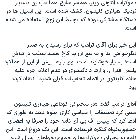
دموکرات آنتونی وینِر، همسر سابق هما عابدین دستیار
نزدیک هیلاری کلینتون، کشف شده است. این ایمیل ها در
دستگاه مشترکی بوده که توسط این زوج استفاده می شده
است.
این خبر برای آقای ترامپ که برای رسیدن به صدر
نظرخواهی ها و به تبع آن به کاخ سفید سخت در تلاش
است؛ بسیار خوشایند است. وی بارها پیش از این از عملکرد
پلیس فدرال، وزارت دادگستری در عدم اعلام جرم علیه
خانم کلینتون در اتمام تحقیقات قبلی شدیدا انتقاد کرده
بود.
آقای ترامپ گفت «در سخنرانی کوتاهی هیلاری کلینتون
سعی کرد تحقیقات را سیاسی کاری جلوه دهد به طوری که
ادعا کرد که رییس اف بی آی نامه خود را صرفا به اعضای
جمهوریخواه کنگره فرستاده است؛ این یک دروغ است. این
نامه به رهبران دموکرات‌ها و جمهوریخواهان ارسال شده