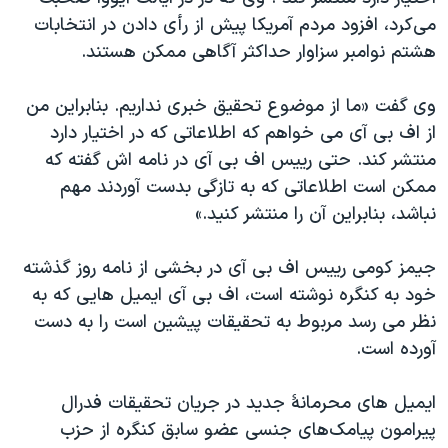
اسرائیل در جنگ
می‌کرد، افزود مردم آمریکا پیش از رأی دادن در انتخابات
نرگس محمدی برنده جایزه نوبل صلح
هشتم نوامبر سزاوار حداکثر آگاهی ممکن هستند.
همایش محافظه‌کاران آمریکا «سی‌پک»
وی گفت «ما از موضوع تحقیق خبری نداریم. بنابراین من
صفحه‌های ویژه
از اف بی آی می خواهم که اطلاعاتی که در اختیار دارد
سفر پرزیدنت ترامپ به چین
منتشر کند. حتی رییس اف بی آی در نامه اش گفته که
ممکن است اطلاعاتی که به تازگی بدست آوردند مهم
نباشد، بنابراین آن را منتشر کنید.»
جیمز کومی رییس اف بی آی در بخشی از نامه روز گذشته
خود به کنگره نوشته است، اف بی آی ایمیل هایی که به
نظر می رسد مربوط به تحقیقات پیشین است را به دست
آورده است.
ایمیل های محرمانۀ جدید در جریان تحقیقات فدرال
پیرامون پیامک‌های جنسی عضو سابق کنگره از حزب