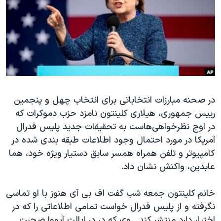
دنبال کنید
مستندها
فرهنگ و زندگی
حقوق شهروندی
انتخابات ریاست جمهوری آمریکا ۲۰۲۴
اقتصادی
حمله جمهوری اسلامی به اسرائیل
رمز مهسا
علم و فناوری
زبانهای مختلف
اسرائیل در جنگ
ورزش زنان در ایران
در صحنه مبارزات انتخاباتی برای انتخاب چهل و پنجمین
گالری عکس
اعتراضات زن، زندگی، آزادی
رییس جمهوری، هیلاری کلینتون نامزد حزب دموکرات که
آرشیو پخش زنده
مجموعه مستندهای دادخواهی
در اوج نظرخواهی‌هاست به تحقیقات جدید پلیس فدرال
تریبونال مردمی آبان ۹۸
آمریکا در مورد احتمال وجود اطلاعات طبقه بندی شده در
کامپیوتر و تلفن همراه همسر سابق دستیار ویژه خود، هما
دادگاه حمید نوری
عابدین، واکنش نشان داد.
چهل سال گروگان‌گیری
قانون شفافیت دارائی کادر رهبری ایران
خانم کلینتون جمعه شب گفت اف بی آی هنوز با او تماسی
نگرفته و از پلیس فدرال خواست تمامی اطلاعاتی را که در
اعتراضات مردمی آبان ۹۸
اختیار دارد منتشر کند . وی که در در ایالت آیووا صحبت