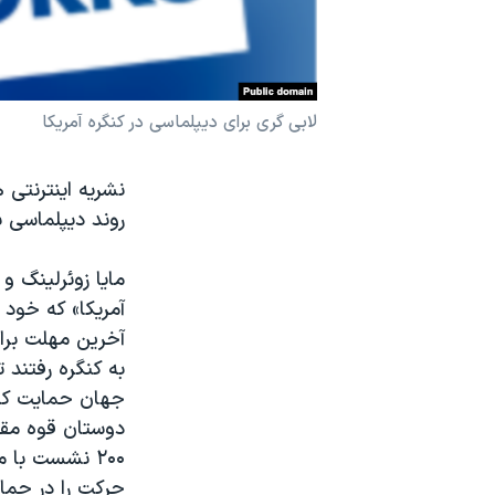
نرگس محمدی برنده جایزه نوبل صلح
همایش محافظه‌کاران آمریکا «سی‌پک»
صفحه‌های ویژه
لابی گری برای دیپلماسی در کنگره آمریکا
سفر پرزیدنت ترامپ به چین
نشریه اینترنتی 
روند دیپلماسی با
مایا زوئرلینگ 
آمریکا» که خود 
به کنگره رفتند 
دوستان قوه مقن
۲۰۰ نشست با
حرکت را در حمای