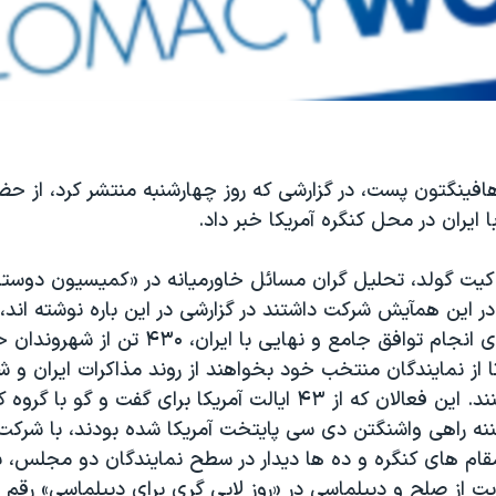
هافینگتون پست، در گزارشی که روز چهارشنبه منتشر کرد، از حض
 ایران در محل کنگره آمریکا خبر داد.
و کیت گولد، تحلیل گران مسائل خاورمیانه در «کمیسیون دوستا
در این همآیش شرکت داشتند در گزارشی در این باره نوشته اند، 
آخرین مهلت برای انجام توافق جامع و نهایی با ای
تا از نمایندگان منتخب خود بخواهند از روند مذاکرات ایران 
جهان حمایت کنند. این فعالان که از ۴۳ ایالت آمریکا برای گفت و گو 
نه راهی واشنگتن دی سی پایتخت آمریکا شده بودند، با شرکت 
 مقام های کنگره و ده ها دیدار در سطح نمایندگان دو مجلس، ب
ت از صلح و دیپلماسی در «روز لابی گری برای دیپلماسی» رقم ز