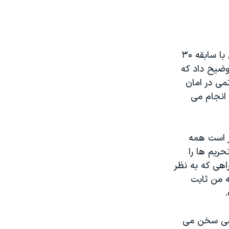
ژنرال اوزی ایلام، سرتیپ اسراییلی و مدیر پیشین کمیسیون انرژی اتمی اسراییل با سابقه ۳۰
وضیح داد که
می در امان
 انجام می
ر است همه
حریم ها را
اهی که به نظر
 من ثابت
.
ماسی سخن می