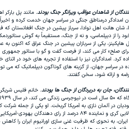
ندگان از شاهدان عواقب ویرانگر جنگ بودند
. مانند پل بارکر ا
وان امدادگر درمناطق جنگی در سراسر جهان خدمت کرده و اخیراً 
ا، شان هانت اهل نوادا، سرباز پیشین در جنگ افغانستان که 
 را از دیپلماسی، و نه از جنگ، مستقیماً به گوش سناتوردمکر
یل هاپکینز، یکی از سربازان پیشین در جنگ عراق که اکنون به ع
رای صلح» کار می کند، از فرصت گفت و گو با سناتور جمهوری خو
ده کرد. امدادگران نیز با استفاده از تجربه های خود در اثنای
در سراسر جهان، از گزینه های گوناگون دیپلماتیک که می توان
ه و ارائه شود، سخن گفتند.
ندگان، جان به دربردگان از جنگ ها بودند
. خانم فلیس شریگر، 
ودیان در آلمان نازی به آمریکا گریخت. او یکی از جمله شرکت 
آمریکایی در روز لابی گری و نماینده ۸۴ درصد از رای دهندگان یهودی-آ
ایران، به نحوی که ظرفیت غنی سازی اورانیوم ایران را کاهش 