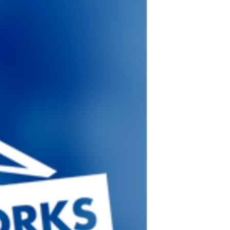
مستندها
فرهنگ و زندگی
حقوق شهروندی
انتخابات ریاست جمهوری آمریکا ۲۰۲۴
اقتصادی
حمله جمهوری اسلامی به اسرائیل
رمز مهسا
علم و فناوری
اسرائیل در جنگ
ورزش زنان در ایران
گالری عکس
اعتراضات زن، زندگی، آزادی
آرشیو پخش زنده
مجموعه مستندهای دادخواهی
تریبونال مردمی آبان ۹۸
دادگاه حمید نوری
چهل سال گروگان‌گیری
قانون شفافیت دارائی کادر رهبری ایران
اعتراضات مردمی آبان ۹۸
اسرائیل در جنگ