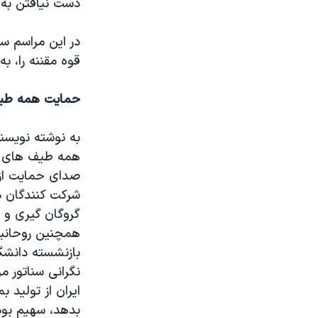
دست نیافتن به 
در این مراسم سن
قوه مقننه را، 
حمایت همه طیف
به نوشته نویسن
همه طیف های جا
صدای حمایت از د
شرکت کنندگان دا
همچنین روحانیا
بازنشسته دانشگ
نگرانی سناتور م
ایران از تولید 
بدهد، سهیم بود