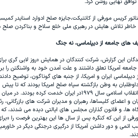
توافق نهایی روشن کرد.
اتور کریس مورفی از کانتیکت،جایزه صلح ادوارد اسنایدر کمی
به خاطر تلاش هایش در رهبری ملی خلع سلاح و بناکردن صلح د
 های جامعه از دیپلماسی، نه جنگ
دگان این گزارش، شرکت کنندگان در همایش «روز لابی گری برای
معه آمریکا تعلق داشتند و علت آمدن خود به واشنگتن را بر
یپلماسی ایران و امریکا، از جنبه های گوناگون، توضیح دادند.
وطلبان به وطن بازگشته سپاه صلح امریکا بودند که تا پیش ا
گروگان گیری و انقلاب اسلامی سال ۱۹۷۹در ایران خدمت کرده بودن
ن و اعضای کلیساها، رهبران و مدیران شرکت های بازرگانی، رئ
اه ها، و قانون گذاران مجلس های ایالتی دیده می شدند، که
ورفی از این که کنگره پس از سال ها این بهترین فرصت را «برای
بمب اتمی و دور داشتن آمریکا از درگیری درجنگی دیگر در خاورمی
ند.