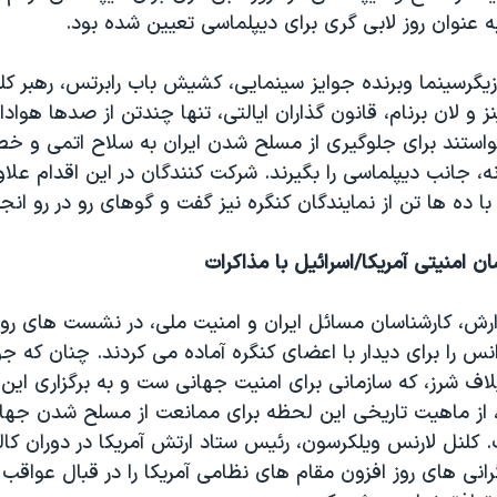
یگرسینما وبرنده جوایز سینمایی، کشیش باب رابرتس، رهبر کلی
ز و لان برنام، قانون گذاران ایالتی، تنها چندتن از صدها هوادا
استند برای جلوگیری از مسلح شدن ایران به سلاح اتمی و خط
نه، جانب دیپلماسی را بگیرند. شرکت کنندگان در این اقدام علا
ا ده ها تن از نمایندگان کنگره نیز گفت و گوهای رو در رو انجا
ن امنیتی آمریکا/اسرائیل با مذاکرات
ارش، کارشناسان مسائل ایران و امنیت ملی، در نشست های رو
انس را برای دیدار با اعضای کنگره آماده می کردند. چنان که ج
ف شرز، که سازمانی برای امنیت جهانی ست و به برگزاری این 
 از ماهیت تاریخی این لحظه برای ممانعت از مسلح شدن جهان 
لنل لارنس ویلکرسون، رئیس ستاد ارتش آمریکا در دوران کالی
انی های روز افزون مقام های نظامی آمریکا را در قبال عواقب 