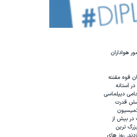
ور هواداران
ن قوه مقننه
در آستانه
ران، ۴۳۰ تن از شهروندان حامی دیپلماسی
و شش قدرت
با گروه کمیسیون
در بیش از
زرگ ترین
دند. روز های