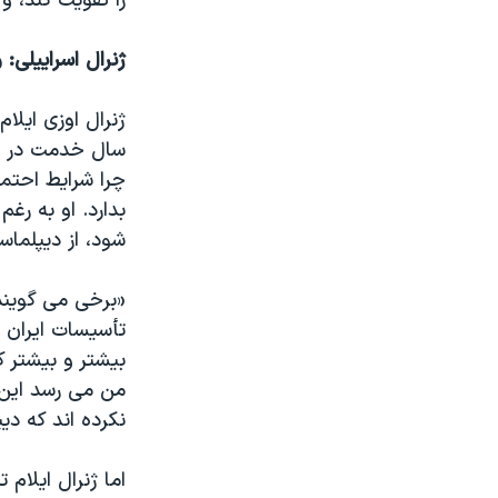
را تقویت کند، و 
ژنرال اسراییلی
سال خدمت در ار
چرا شرایط احتما
بدارد. او به رغ
شود، از دیپلما
«برخی می گویند
تأسیسات ایران را
بیشتر و بیشتر 
من می رسد این 
نکرده اند که دی
اما ژنرال ایلام