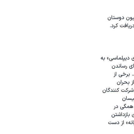
سیون دوستان
ریافت کرد.
 دیپلماسی» به
ای رساندن
 برخی از
ز بحران
د. در میان شرکت کنندگان
یسان
 همگی در
 بازداشتن
انه» از دست