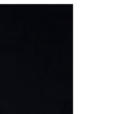
مستندها
فرهنگ و زندگی
حقوق شهروندی
انتخابات ریاست جمهوری آمریکا ۲۰۲۴
اقتصادی
حمله جمهوری اسلامی به اسرائیل
رمز مهسا
علم و فناوری
اسرائیل در جنگ
ورزش زنان در ایران
گالری عکس
اعتراضات زن، زندگی، آزادی
آرشیو پخش زنده
مجموعه مستندهای دادخواهی
تریبونال مردمی آبان ۹۸
دادگاه حمید نوری
چهل سال گروگان‌گیری
قانون شفافیت دارائی کادر رهبری ایران
اعتراضات مردمی آبان ۹۸
اسرائیل در جنگ