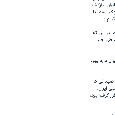
یران، بازگشت
چک است؛ تا
نیم.»
ا در این که
م طی چند
ران دارد بهره
 تعهداتی که
می ایران،
ر گرفته بود،