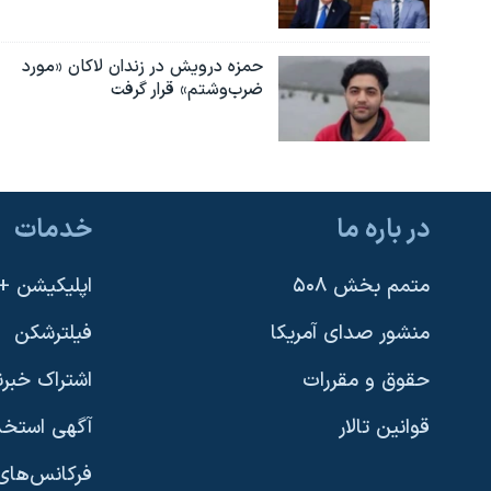
حمزه درویش در زندان لاکان «مورد
ضرب‌وشتم» قرار گرفت
در باره ما
خدمات
متمم بخش ۵۰۸
اپلیکیشن +VOA
منشور صدای آمریکا
فیلترشکن
حقوق و مقررات
اشتراک خبرن
قوانین تالار
آگهی استخد
فرکانس‌های 