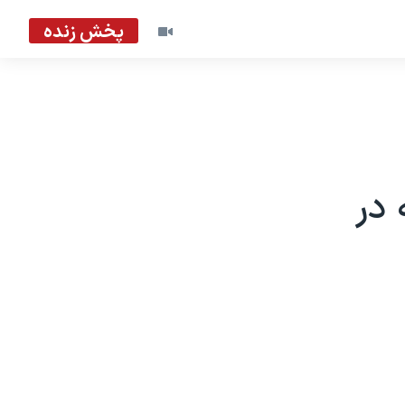
پخش زنده
 در