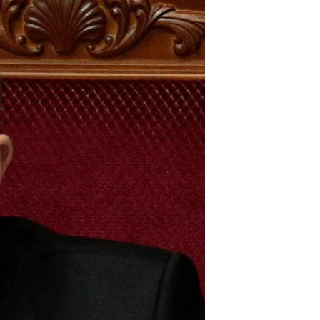
مستندها
فرهنگ و زندگی
حقوق شهروندی
انتخابات ریاست جمهوری آمریکا ۲۰۲۴
اقتصادی
حمله جمهوری اسلامی به اسرائیل
رمز مهسا
علم و فناوری
اسرائیل در جنگ
ورزش زنان در ایران
گالری عکس
اعتراضات زن، زندگی، آزادی
آرشیو پخش زنده
مجموعه مستندهای دادخواهی
تریبونال مردمی آبان ۹۸
دادگاه حمید نوری
چهل سال گروگان‌گیری
قانون شفافیت دارائی کادر رهبری ایران
اعتراضات مردمی آبان ۹۸
اسرائیل در جنگ