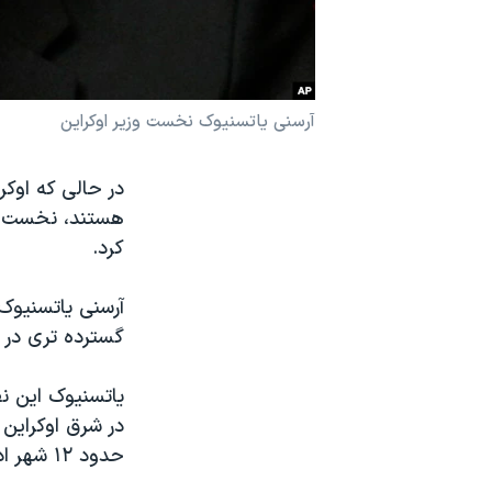
نرگس محمدی برنده جایزه نوبل صلح
همایش محافظه‌کاران آمریکا «سی‌پک»
صفحه‌های ویژه
آرسنی یاتسنیوک نخست وزیر اوکراین
سفر پرزیدنت ترامپ به چین
در حالی که اوکر
هستند، نخست وز
کرد.
آرسنی یاتسنیوک 
گسترده تری در 
یاتسنیوک این ن
در شرق اوکراین
حدود ۱۲ شهر ادامه می دهند.