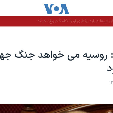
رش‌ها درباره برکناری او را «کاملاً دروغ» خواند
: روسیه می خواهد جنگ جها
د