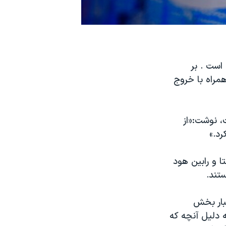
است . بر
همراه با خروج
، نوشت:«از
رد.»
ا و رابین هود
تند.
تبار بخش
 دلیل آنچه که