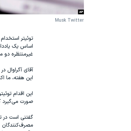
نرگس محمدی برنده جایزه نوبل صلح
همایش محافظه‌کاران آمریکا «سی‌پک»
Musk Twitter
صفحه‌های ویژه
توئیتر استخدام
سفر پرزیدنت ترامپ به چین
اساس یک یادداشت
غیرمنتظره دو مد
آقای آگراوال در
این هفته، ما اک
این اقدام توئیت
صورت می‌گیرد ک
گفتنی است در تا
مصرف‌کنندگان و