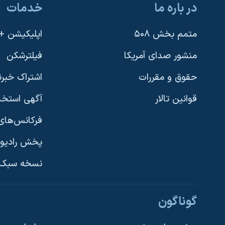
در باره ما
خدمات
متمم بخش ۵۰۸
اپلیکیشن +VOA
منشور صدای آمریکا
فیلترشکن
حقوق و مقررات
اشتراک خبرن
قوانین تالار
آگهی استخد
فرکانس‌های 
پخش رادیو
یادگیری زبان انگلیسی
نسخه سبک 
دنبال کنید
گوناگون