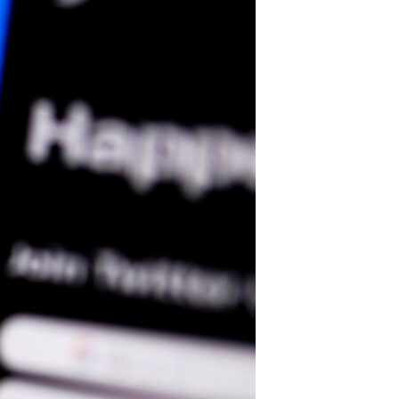
مستندها
فرهنگ و زندگی
حقوق شهروندی
انتخابات ریاست جمهوری آمریکا ۲۰۲۴
اقتصادی
حمله جمهوری اسلامی به اسرائیل
رمز مهسا
علم و فناوری
اسرائیل در جنگ
ورزش زنان در ایران
گالری عکس
اعتراضات زن، زندگی، آزادی
آرشیو پخش زنده
مجموعه مستندهای دادخواهی
تریبونال مردمی آبان ۹۸
دادگاه حمید نوری
چهل سال گروگان‌گیری
قانون شفافیت دارائی کادر رهبری ایران
اعتراضات مردمی آبان ۹۸
اسرائیل در جنگ