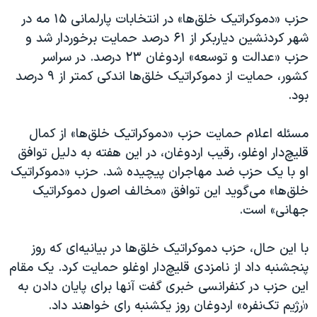
حزب «دموکراتیک خلق‌ها» در انتخابات پارلمانی ۱۵ مه در
شهر کردنشین دیاربکر از ۶۱ درصد حمایت برخوردار شد و
حزب «عدالت و توسعه» اردوغان ۲۳ درصد. در سراسر
کشور، حمایت از دموکراتیک خلق‌ها اندکی کمتر از ۹ درصد
بود.
مسئله اعلام حمایت حزب «دموکراتیک خلق‌ها» از کمال
قلیچ‌دار اوغلو، رقیب اردوغان، در این هفته به دلیل توافق
او با یک حزب ضد مهاجران پیچیده شد. حزب «دموکراتیک
خلق‌ها» می‌گوید این توافق «مخالف اصول دموکراتیک
جهانی» است.
با این حال، حزب دموکراتیک خلق‌ها در بیانیه‌ای که روز
پنجشنبه داد از نامزدی قلیچ‌دار اوغلو حمایت کرد. یک مقام
این حزب در کنفرانسی خبری گفت آنها برای پایان دادن به
«ٰرژیم تک‌نفره» اردوغان روز یکشنبه رای خواهند داد.