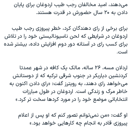
اسرائیل در جنگ
می‌دهند، امید مخالفان رجب طیب اردوغان برای پایان
دادن به ۲۰ سال حضورش در قدرت هستند.
نرگس محمدی برنده جایزه نوبل صلح
همایش محافظه‌کاران آمریکا «سی‌پک»
برای برخی از رای دهندگان کرد، خطر پیروزی رجب طیب
صفحه‌های ویژه
اردوغان در شرایطی که لحن ناسیونالیستی خود را در تلاش
برای کسب رای در آستانه دور دوم افزایش داده، بیشتر شده
سفر پرزیدنت ترامپ به چین
است.
اردلان مسه، ۲۶ ساله، مالک یک کافه در شهر عمدتا
کردنشین دیاربکر در جنوب شرقی ترکیه که از دوستانش
می‌خواهد رای دهند، به رویترز گفت: «رای دادن اکنون به
خاطر مرگ و زندگی است. اردوغان در طول مبارزات
انتخاباتی موضع خود را در مورد کردها سخت تر کرد.»
او گفت: «من نمی‌توانم تصور کنم که او پس از اعلام
پیروزی قادر به انجام چه کارهایی خواهد بود.»