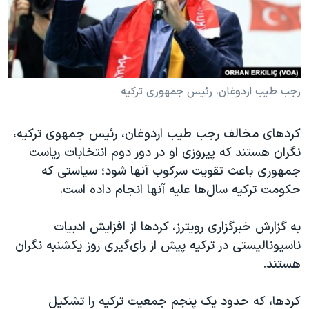
دنبال کنید
مستندها
فرهنگ و زندگی
حقوق شهروندی
انتخابات ریاست جمهوری آمریکا ۲۰۲۴
اقتصادی
حمله جمهوری اسلامی به اسرائیل
رمز مهسا
علم و فناوری
رجب طیب اردوغان، رئیس جمهوری ترکیه
زبانهای مختلف
اسرائیل در جنگ
ورزش زنان در ایران
کردهای مخالف رجب طیب اردوغان، رئیس جمهوی ترکیه،
گالری عکس
اعتراضات زن، زندگی، آزادی
نگران هستند که پیروزی او در دور دوم انتخابات ریاست
آرشیو پخش زنده
مجموعه مستندهای دادخواهی
جمهوری باعث تقویت سرکوب آنها شود؛ سیاستی که
حکومت ترکیه سال‌ها علیه آنها انجام داده است.
تریبونال مردمی آبان ۹۸
دادگاه حمید نوری
به گزارش خبرگزاری رویترز، کردها از افزایش ادبیات
چهل سال گروگان‌گیری
ناسیونالیستی در ترکیه پیش از رای‌گیری روز یکشنبه نگران
هستند.
قانون شفافیت دارائی کادر رهبری ایران
اعتراضات مردمی آبان ۹۸
کردها، که حدود یک پنجم جمعیت ترکیه را تشکیل