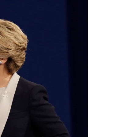
مستندها
فرهنگ و زندگی
حقوق شهروندی
انتخابات ریاست جمهوری آمریکا ۲۰۲۴
اقتصادی
حمله جمهوری اسلامی به اسرائیل
رمز مهسا
علم و فناوری
اسرائیل در جنگ
ورزش زنان در ایران
گالری عکس
اعتراضات زن، زندگی، آزادی
آرشیو پخش زنده
مجموعه مستندهای دادخواهی
تریبونال مردمی آبان ۹۸
دادگاه حمید نوری
چهل سال گروگان‌گیری
قانون شفافیت دارائی کادر رهبری ایران
اعتراضات مردمی آبان ۹۸
اسرائیل در جنگ