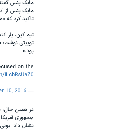
مایک پنس گفته 
مایک پنس از اد
تاکید کرد که «ه
تیم کین، یار ان
توییتی نوشت: «ت
بود.»
focused on the
om/ILcbRsUaZ0
r 10, 2016
— Senator Tim Kaine (@timkaine)
در همین حال، یک
جمهوری آمریکا 
نشان داد. یونی آ