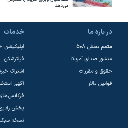
می‌دهد
در باره ما
خدمات
متمم بخش ۵۰۸
اپلیکیشن +VOA
منشور صدای آمریکا
فیلترشکن
حقوق و مقررات
اشتراک خبرن
قوانین تالار
آگهی استخد
فرکانس‌های 
پخش رادیو
یادگیری زبان انگلیسی
نسخه سبک 