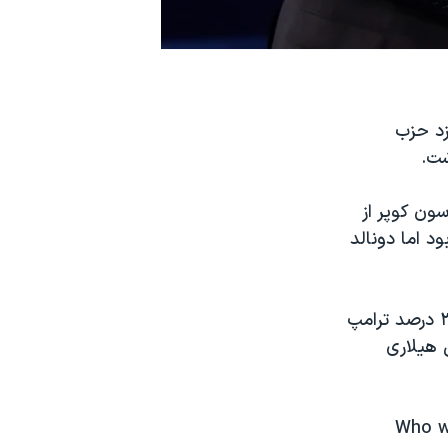
زد حزب
شت.
ون کوپر از
د اما دونالد
در این نظرسنجی ۵۷ درصد گفتند که کلینتون برنده مناظره بود در حالی که ۳۴ درصد ترامپ
 نظرسنجی هیلاری
Who wo