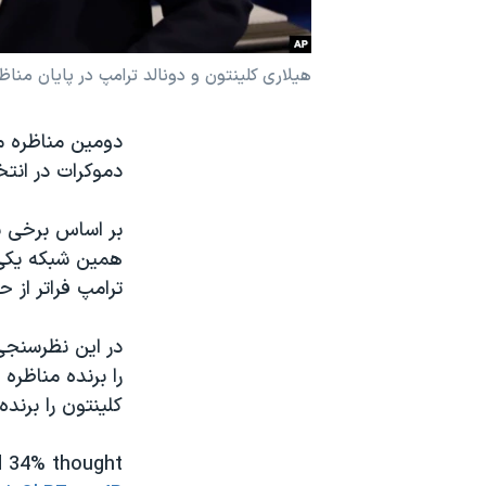
نرگس محمدی برنده جایزه نوبل صلح
همایش محافظه‌کاران آمریکا «سی‌پک»
هیلاری کلینتون و دونالد ترامپ در پایان مناظ
صفحه‌های ویژه
دومین مناظره می
سفر پرزیدنت ترامپ به چین
دموکرات در انت
بر اساس برخی ن
همین شبکه یکی ا
ترامپ فراتر از ح
کلینتون را برنده
d 34% thought