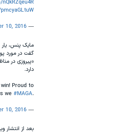
co/nQkRZqeu4R
om/pmcyaGLtuW
r 10, 2016
— CNN (@CNN)
مایک پنس، یار ان
گفت در مورد پوت
«پیروزی در مناظ
دارد.
win! Proud to
as we
#MAGA
.
r 10, 2016
— Mike Pence (@mike_pence)
بعد از انتشار و