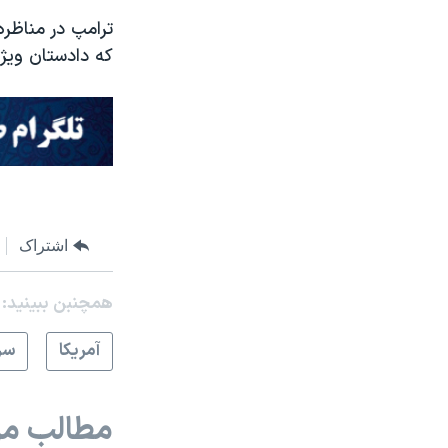
ترامپ در مناظره
که دادستان ویژه
اشتراک
همچنبن ببینید:
آمريکا
سر
مطالب مر