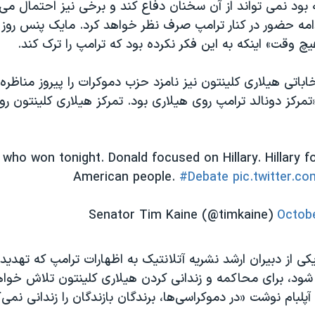
بود نمی تواند از آن سخنان دفاع کند و برخی نیز احتمال می 
امه حضور در کنار ترامپ صرف نظر خواهد کرد. مایک پنس روز 
یچ وقت» اینکه به این فکر نکرده بود که ترامپ را ترک کند.
تخاباتی هیلاری کلینتون نیز نامزد حزب دموکرات را پیروز مناظر
مرکز دونالد ترامپ روی هیلاری بود. تمرکز هیلاری کلینتون رو
who won tonight. Donald focused on Hillary. Hillary 
American people.
#Debate
pic.twitter.c
Octobe
ی از دبیران ارشد نشریه آتلانتیک به اظهارات ترامپ که تهدید 
شود، برای محاکمه و زندانی کردن هیلاری کلینتون تلاش خوا
پلبام نوشت «در دموکراسی‌ها، برندگان بازندگان را زندانی نمی‌ک