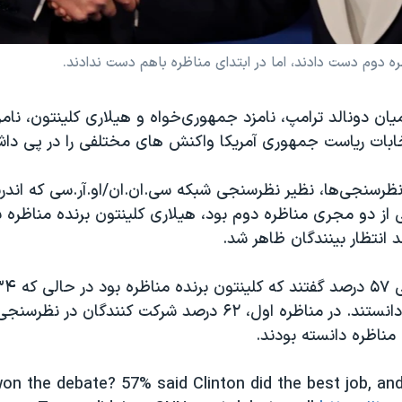
ره دوم دست دادند، اما در ابتدای مناظره باهم دست ندادند.
ان دونالد ترامپ، نامزد جمهوری‌خواه و هیلاری کلینتون، نام
خابات ریاست جمهوری آمریکا واکنش های مختلفی را در پی دا
ظرسنجی‌ها، نظیر نظرسنجی شبکه سی.ان.ان/او.آر.سی که اندرس
ز دو مجری مناظره دوم بود، هیلاری کلینتون برنده مناظره بو
د انتظار بینندگان ظاهر شد.
را برنده مناظره دانستند. در مناظره اول، ۶۲ درصد شرکت کنندگان در
 مناظره دانسته بودند.
n the debate? 57% said Clinton did the best job, an