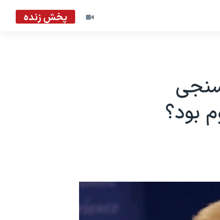
پخش زنده
رسنجی
م بود؟