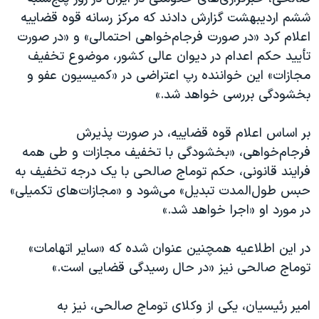
اسرائیل در جنگ
ششم اردیبهشت گزارش دادند که مرکز رسانه قوه قضاییه
نرگس محمدی برنده جایزه نوبل صلح
اعلام کرد «در صورت فرجام‌خواهی احتمالی» و «در صورت
تأیید حکم اعدام در دیوان عالی کشور، موضوع تخفیف
همایش محافظه‌کاران آمریکا «سی‌پک»
مجازات» این خواننده رپ اعتراضی در «کمیسیون عفو و
صفحه‌های ویژه
بخشودگی بررسی خواهد شد.»
سفر پرزیدنت ترامپ به چین
بر اساس اعلام قوه قضاییه، در صورت پذیرش
فرجام‌خواهی، «بخشودگی با تخفیف مجازات و طی همه
فرایند قانونی، حکم توماج صالحی با یک درجه تخفیف به
حبس طول‌المدت تبدیل» می‌شود و «مجازات‌های تکمیلی»
در مورد او «اجرا خواهد شد.»
در این اطلاعیه همچنین عنوان شده که «سایر اتهامات»
توماج صالحی نیز «در حال رسیدگی قضایی است.»
امیر رئیسیان، یکی از وکلای توماج صالحی، نیز به