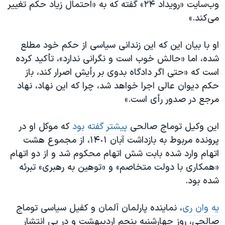
وب‌سایت «رویداد ۲۴» گفته که به «احتمال زیاد حکم تغییر
می‌کند.»
او با بیان این که این زندانی سیاسی از حکم خود مطلع
شده، اما «حالش خوب است و نگرانی ندارد»، تأکید کرده
است که «حتی اگر دادگاه بدوی بر رأیش اصرار کند، باز
حکم دیوان عالی اجرا خواهد شد، چرا که این نهاد، نهاد
مرجع در صدور رأی است.»
این وکیل توماج صالحی
پیشتر گفته بود
که موکل او در
پرونده مربوط به بازداشت آبان ١۴٠١، از مجموع هشت
اتهام وارد شده بابت شش اتهام محکوم شد و از دو اتهام
«همکاری با دولت متخاصم» و «توهین به رهبری» تبرئه
شده بود.
یه وان ری
، نماینده پارلمان آلمان و کفیل سیاسی توماج
صالحی، روز چهارشنبه پنجم اردیبهشت و در پی انتشار