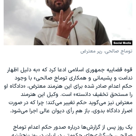
دنبال کنید
مستندها
فرهنگ و زندگی
حقوق شهروندی
انتخابات ریاست جمهوری آمریکا ۲۰۲۴
اقتصادی
حمله جمهوری اسلامی به اسرائیل
رمز مهسا
علم و فناوری
زبانهای مختلف
اسرائیل در جنگ
ورزش زنان در ایران
توماج صالحی، رپر معترض
گالری عکس
اعتراضات زن، زندگی، آزادی
قوه قضاییه جمهوری اسلامی ادعا کرد که «به دلیل اظهار
آرشیو پخش زنده
مجموعه مستندهای دادخواهی
ندامت و پشیمانی و همکاری توماج صالحی» با وجود
تریبونال مردمی آبان ۹۸
حکم اعدام صادر شده برای این هنرمند معترض، «دادگاه او
را مستحق تخفیف دانسته» است. وکیل این هنرمند
دادگاه حمید نوری
معترض نیز می‌گوید حکم تغییر می‌کند؛ چرا که در صورت
چهل سال گروگان‌گیری
اصرار دادگاه بدوی، باز هم رأی دیوان عالی اجرا می‌شود.
قانون شفافیت دارائی کادر رهبری ایران
یک روز پس از گزارش‌ها درباره صدور حکم اعدام توماج
اعتراضات مردمی آبان ۹۸
صالحی، خبرگزاری‌های حکومتی در ایران در روز پنج‌شنبه