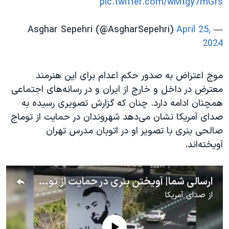
pic.twitter.com/wMtgy7mGfs
April 25,
— Asghar Sepehri (@AsgharSepehri)
2024
موج اعتراض به صدور حکم اعدام برای این هنرمند
معترض در داخل و خارج از ایران و در رسانه‌های اجتماعی
همچنان ادامه دارد. چنان که گزارش تصویری رسیده به
صدای آمریکا نشان می‌دهد شهروندان در حمایت از توماج
صالحی بنری با تصویر او در اتوبان مدرس تهران
آویخته‌اند.
ارسالی شما| آویختن بنری در حمایت از توماج صالحی در اتوبان مدرس تهران
از
صدای آمریکا
No media source currently available