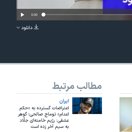
0:00
دانلود
EMBED
مطالب مرتبط
ايران
اعتراضات گسترده به «حکم
اعدام» توماج صالحی؛ گوهر
عشقی:‌ رژیم خامنه‌ای جلّاد
به سیم آخر زده است‌