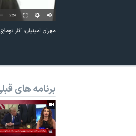
نرگس محمدی برنده جایزه نوبل صلح
2:24
همایش محافظه‌کاران آمریکا «سی‌پک»
صفحه‌های ویژه
مهران امینیان: آثار توم
سفر پرزیدنت ترامپ به چین
برنامه های قبل