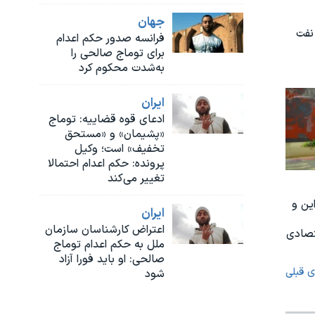
جهان
نفت
فرانسه صدور حکم اعدام
برای توماج صالحی را
به‌شدت محکوم کرد
ايران
ادعای قوه قضاییه: توماج
«پشیمان» و «مستحق
تخفیف» است؛ وکیل
پرونده: حکم اعدام احتمالا
تغییر می‌کند
ین و
ايران
اعتراض کارشناسان سازمان
تصادی
ملل به حکم اعدام توماج
صالحی: او باید فورا آزاد
ی قبلی
شود