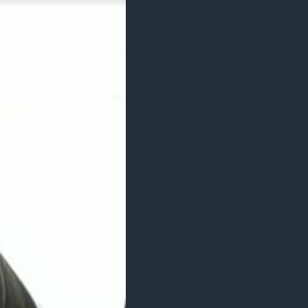
مستندها
فرهنگ و زندگی
حقوق شهروندی
انتخابات ریاست جمهوری آمریکا ۲۰۲۴
اقتصادی
حمله جمهوری اسلامی به اسرائیل
رمز مهسا
علم و فناوری
اسرائیل در جنگ
ورزش زنان در ایران
گالری عکس
اعتراضات زن، زندگی، آزادی
آرشیو پخش زنده
مجموعه مستندهای دادخواهی
تریبونال مردمی آبان ۹۸
دادگاه حمید نوری
چهل سال گروگان‌گیری
قانون شفافیت دارائی کادر رهبری ایران
اعتراضات مردمی آبان ۹۸
اسرائیل در جنگ