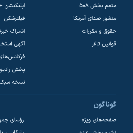
متمم بخش ۵۰۸
اپلیکیشن +VOA
منشور صدای آمریکا
فیلترشکن
حقوق و مقررات
اشتراک خبرن
قوانین تالار
آگهی استخد
فرکانس‌های 
پخش رادیو
یادگیری زبان انگلیسی
نسخه سبک 
دنبال کنید
گوناگون
صفحه‌های ویژه
رؤسای جمهو
آرشیو پخش زنده
بایگانی برن