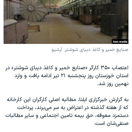
دنبال کنید
مستندها
فرهنگ و زندگی
حقوق شهروندی
انتخابات ریاست جمهوری آمریکا ۲۰۲۴
اقتصادی
حمله جمهوری اسلامی به اسرائیل
رمز مهسا
علم و فناوری
زبانهای مختلف
اسرائیل در جنگ
ورزش زنان در ایران
صنایع خمیر و کاغذ دیبای شوشتر. آرشیو
گالری عکس
اعتراضات زن، زندگی، آزادی
اعتصاب ۳۵۰ کارگر «صنایع خمیر و کاغذ دیبای شوشتر» در
آرشیو پخش زنده
مجموعه مستندهای دادخواهی
استان خوزستان روز پنجشنبه ۲۱ تیر ادامه یافت و وارد
تریبونال مردمی آبان ۹۸
نهمین روز شد.
دادگاه حمید نوری
به گزارش خبرگزاری ایلنا، مطالبه اصلی کارگران این کارخانه
چهل سال گروگان‌گیری
که از هفته گذشته در اعتراض به سر می‌برند، پرداخت
قانون شفافیت دارائی کادر رهبری ایران
دستمزد معوقه، حق بیمه تامین اجتماعی و سایر مطالبات
صنفی‌شان است.
اعتراضات مردمی آبان ۹۸