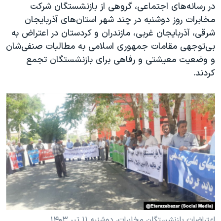
اسرائیل در جنگ
در رسانه‌های اجتماعی، گروهی از بازنشستگان شرکت
مخابرات روز دوشنبه در چند شهر استان‌های آذربایجان
نرگس محمدی برنده جایزه نوبل صلح
شرقی، آذربایجان غربی، مازندران و کردستان در اعتراض به
همایش محافظه‌کاران آمریکا «سی‌پک»
بی‌توجهی مقامات جمهوری اسلامی به مطالبات صنفی‌شان
صفحه‌های ویژه
و وضعیت معیشتی و رفاهی برای بازنشستگان تجمع
کردند.
سفر پرزیدنت ترامپ به چین
اعتراضات بازنشستگان مخابرات، دوشنبه ۱۱ تیر ۱۴۰۳