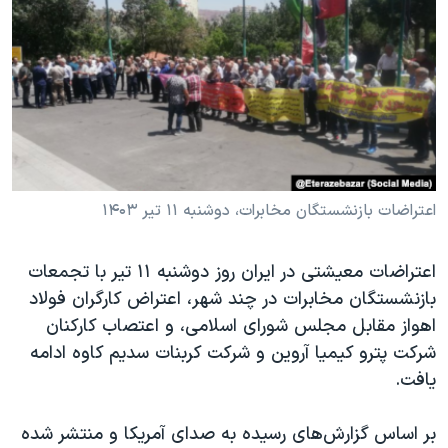
دنبال کنید
مستندها
فرهنگ و زندگی
حقوق شهروندی
انتخابات ریاست جمهوری آمریکا ۲۰۲۴
اقتصادی
حمله جمهوری اسلامی به اسرائیل
رمز مهسا
علم و فناوری
زبانهای مختلف
اسرائیل در جنگ
ورزش زنان در ایران
گالری عکس
اعتراضات زن، زندگی، آزادی
اعتراضات بازنشستگان مخابرات، دوشنبه ۱۱ تیر ۱۴۰۳
آرشیو پخش زنده
مجموعه مستندهای دادخواهی
اعتراضات معیشتی در ایران روز دوشنبه ۱۱ تیر با تجمعات
تریبونال مردمی آبان ۹۸
بازنشستگان مخابرات در چند شهر، اعتراض کارگران فولاد
دادگاه حمید نوری
اهواز مقابل مجلس شورای اسلامی، و اعتصاب کارکنان
چهل سال گروگان‌گیری
شرکت پترو کیمیا آروین و شرکت کربنات سدیم کاوه ادامه
یافت.
قانون شفافیت دارائی کادر رهبری ایران
اعتراضات مردمی آبان ۹۸
بر اساس گزارش‌های رسیده به صدای آمریکا و منتشر شده