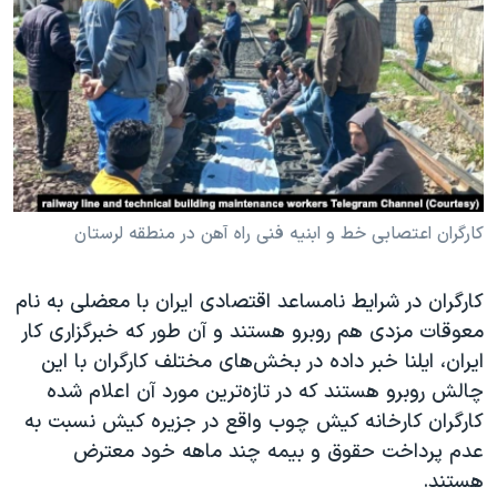
دنبال کنید
مستندها
فرهنگ و زندگی
حقوق شهروندی
انتخابات ریاست جمهوری آمریکا ۲۰۲۴
اقتصادی
حمله جمهوری اسلامی به اسرائیل
رمز مهسا
علم و فناوری
زبانهای مختلف
اسرائیل در جنگ
ورزش زنان در ایران
گالری عکس
اعتراضات زن، زندگی، آزادی
کارگران اعتصابی خط و ابنیه فنی راه آهن در منطقه لرستان
آرشیو پخش زنده
مجموعه مستندهای دادخواهی
کارگران در شرایط نامساعد اقتصادی ایران با معضلی به نام
تریبونال مردمی آبان ۹۸
معوقات مزدی هم روبرو هستند و آن طور که خبرگزاری کار
دادگاه حمید نوری
ایران، ایلنا خبر داده در بخش‌های مختلف کارگران با این
چهل سال گروگان‌گیری
چالش روبرو هستند که در تازه‌ترین مورد آن اعلام شده
کارگران کارخانه کیش چوب واقع در جزیره کیش نسبت به‌
قانون شفافیت دارائی کادر رهبری ایران
عدم پرداخت حقوق و بیمه چند ماهه خود معترض
اعتراضات مردمی آبان ۹۸
هستند.