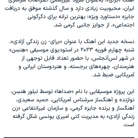
آهنگ‌ «برای»، به‌عنوان سرود غیررسمی اعتراضات سراسری
اسرائیل در جنگ
ایران، محبوبیت زیادی دارد و سال گذشته موفق به دریافت
نرگس محمدی برنده جایزه نوبل صلح
جایزه «دستاورد ویژه: بهترین ترانه برای دگرگونی
همایش محافظه‌کاران آمریکا «سی‌پک»
اجتماعی»، از جوایز جانبی گرمی شد.
صفحه‌های ویژه
نسخه جدید این آهنگ با عنوان «برای- زن زندگی آزادی»،
سفر پرزیدنت ترامپ به چین
شنبه چهارم فوریه ۲۰۲۳ در استودیوی موسیقی «هِنسِن»
در شهر لس‌آنجلس، با حضور تعداد قابل توجهی از
هنرمندان، ‌چهره‌های برجسته، و هنردوستان ایرانی و
آمریکایی ضبط شد.
این پروژه موسیقایی با نام «صداها» توسط تیلور هَنسِن،
نوازنده و آهنگساز سرشناس آمریکایی، حمید سعیدی،
آهنگساز و برنده جایزه گرمی، و سازمان غیرانتفاعی «زن
زندگی آزادی» به مدیریت کتی امیری یونسی شکل گرفته
است.