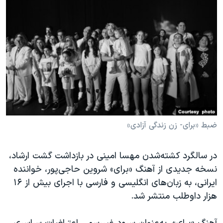
دنبال کنید
مستندها
فرهنگ و زندگی
حقوق شهروندی
انتخابات ریاست جمهوری آمریکا ۲۰۲۴
اقتصادی
حمله جمهوری اسلامی به اسرائیل
رمز مهسا
علم و فناوری
زبانهای مختلف
اسرائیل در جنگ
ورزش زنان در ایران
گالری عکس
اعتراضات زن، زندگی، آزادی
آرشیو پخش زنده
مجموعه مستندهای دادخواهی
ضبط «برای- زن زندگی آزادی»
تریبونال مردمی آبان ۹۸
دادگاه حمید نوری
در سالگرد کشته‌شدن مهسا امینی در بازداشت گشت ارشاد،
نسخه جدیدی از آهنگ «برای» شروین حاجی‌پور، خواننده
چهل سال گروگان‌گیری
ایرانی، به زبان‌های انگلیسی و فارسی با اجرای بیش از ۱۶
قانون شفافیت دارائی کادر رهبری ایران
هزار داوطلب منتشر شد.
اعتراضات مردمی آبان ۹۸