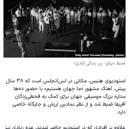
ضبط «برای- زن زندگی آزادی»
استودیوی هِنسِن، مکانی در لس‌آنجلس است که ۳۸ سال
پیش، آهنگ مشهور «ما جهان هستیم» با حضور ده‌ها
ستاره بزرگ موسیقی جهان برای کمک به قحطی‌زدگان
آفریقا ضبط شد و از نظر نمادین ارزش و جایگاه خاصی
دارد.
علاوه بر افرادی که در استودیو حاضر شدند، عده زیادی نیز