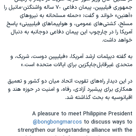
جمهوری فیلیپین، پیمان دفاعی ٧٠ ساله واشنگتن-مانیل را
«آهنین» خواند و گفت: «حمله مسلحانه به نیروهای
مسلح، کشتی‌های عمومی، و هواپیماهای فیلیپینی» پاسخ
آمریکا را در چارچوب این پیمان دفاعی دوجانبه به دنبال
خواهد داشت.
به گفته دیپلمات ارشد آمریکا، «فیلیپین دوست، شریک، و
متحدی غیرقابل‌جایگزین برای ایالات متحده است.»
در این دیدار راه‌های تقویت اتحاد میان دو کشور و تعمیق
همکاری برای پیشبرد آزادی، رفاه، و امنیت در حوزه هند و
اقیانوسیه به بحث گذاشته شد.
A pleasure to meet Philippine President
@bongbongmarcos
to discuss ways to
strengthen our longstanding alliance with the