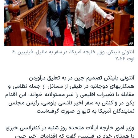
دنبال کنید
مستندها
فرهنگ و زندگی
حقوق شهروندی
انتخابات ریاست جمهوری آمریکا ۲۰۲۴
اقتصادی
حمله جمهوری اسلامی به اسرائیل
رمز مهسا
علم و فناوری
زبانهای مختلف
اسرائیل در جنگ
ورزش زنان در ایران
آنتونی بلینکن، وزیر خارجه آمریکا، در سفر به مانیل، فیلیپین. ۶
اوت ٢٠٢٢
گالری عکس
اعتراضات زن، زندگی، آزادی
آرشیو پخش زنده
مجموعه مستندهای دادخواهی
آنتونی بلینکن تصمیم چین در به تعلیق درآوردن
تریبونال مردمی آبان ۹۸
همکاریهای دوجانبه در طیفی از مسائل از جمله نظامی و
مقابله با تغییرات اقلیمی را غیر مسئولانه خواند. این اقدام
دادگاه حمید نوری
پکن در واکنش به سفر اخیر نانسی پلوسی، رئیس مجلس
چهل سال گروگان‌گیری
نمایندگان آمریکا به تایوان صورت گرفته‌است.
قانون شفافیت دارائی کادر رهبری ایران
وزیر امور خارجه ایالات متحده روز شنبه در کنفرانسی خبری
اعتراضات مردمی آبان ۹۸
با همتای خود در فیلیپین گفت که اقدامات اخیر چین،