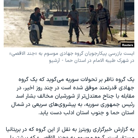
دنبال کنید
مستندها
فرهنگ و زندگی
حقوق شهروندی
انتخابات ریاست جمهوری آمریکا ۲۰۲۴
اقتصادی
حمله جمهوری اسلامی به اسرائیل
رمز مهسا
علم و فناوری
زبانهای مختلف
اسرائیل در جنگ
ورزش زنان در ایران
ایست بازرسی پیکارجویان گروه جهادی موسوم به «جند الاقصی»
در شهرک طیبه الامام در استان حما - آرشیو
گالری عکس
اعتراضات زن، زندگی، آزادی
آرشیو پخش زنده
مجموعه مستندهای دادخواهی
یک گروه ناظر بر تحولات سوریه می‌گوید که یک گروه
تریبونال مردمی آبان ۹۸
جهادی قدرتمند موفق شده است در چند روز اخیر، در
دادگاه حمید نوری
مقابله با جناح معتدل‌تر از شورشیان مخالف بشار اسد
رئیس جمهوری سوریه، به پیشروی‌های سریعی در شمال
چهل سال گروگان‌گیری
استان حما و جنوب استان ادلب دست یابد.
قانون شفافیت دارائی کادر رهبری ایران
اعتراضات مردمی آبان ۹۸
به گزارش خبرگزاری رویترز به نقل از این گروه که در بریتانیا
مستقر است، گروه موسوم به «جند الاقصی» که پیشتر با