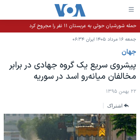
ینکهای
ابل
سترسی
حمله شورشیان حوثی به عربستان ۱۱ نفر را مجروح کرد
خانه
هش
جمعه ۱۶ مرداد ۱۴۰۵ ایران ۰۶:۳۴
نسخه سبک وب‌سایت
ه
جهان
حتوای
موضوع ها
صلی
پیشروی‌ سریع یک گروه جهادی در برابر
برنامه های تلویزیونی
ایران
هش
مخالفان میانه‌رو اسد در سوریه
جدول برنامه ها
ه
آمریکا
فحه
صفحه‌های ویژه
جهان
۲۲ بهمن ۱۳۹۵
صلی
فرکانس‌های صدای آمریکا
ورزشی
جام جهانی ۲۰۲۶
هش
اشتراک
پخش رادیویی
ه
گزیده‌ها
عملیات خشم حماسی
ستجو
۲۵۰سالگی آمریکا
ویژه برنامه‌ها
یادگیری زبان انگلیسی
ویدیوها
بایگانی برنامه‌های تلویزیونی