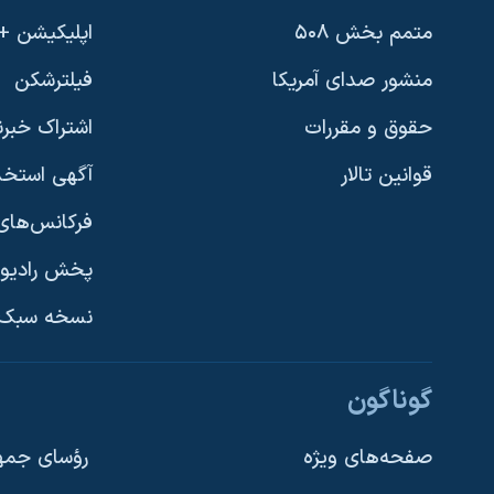
متمم بخش ۵۰۸
اپلیکیشن +VOA
منشور صدای آمریکا
فیلترشکن
حقوق و مقررات
اشتراک خبرن
قوانین تالار
آگهی استخد
فرکانس‌های 
پخش رادیو
یادگیری زبان انگلیسی
نسخه سبک 
دنبال کنید
گوناگون
صفحه‌های ویژه
رؤسای جمهو