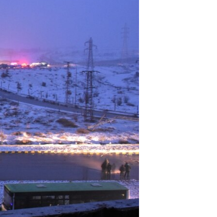
مستندها
فرهنگ و زندگی
حقوق شهروندی
انتخابات ریاست جمهوری آمریکا ۲۰۲۴
اقتصادی
حمله جمهوری اسلامی به اسرائیل
رمز مهسا
علم و فناوری
اسرائیل در جنگ
ورزش زنان در ایران
گالری عکس
اعتراضات زن، زندگی، آزادی
آرشیو پخش زنده
مجموعه مستندهای دادخواهی
تریبونال مردمی آبان ۹۸
دادگاه حمید نوری
چهل سال گروگان‌گیری
قانون شفافیت دارائی کادر رهبری ایران
اعتراضات مردمی آبان ۹۸
اسرائیل در جنگ