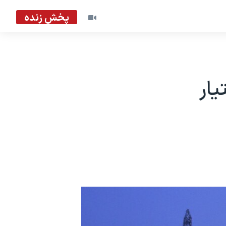
پخش زنده
یار