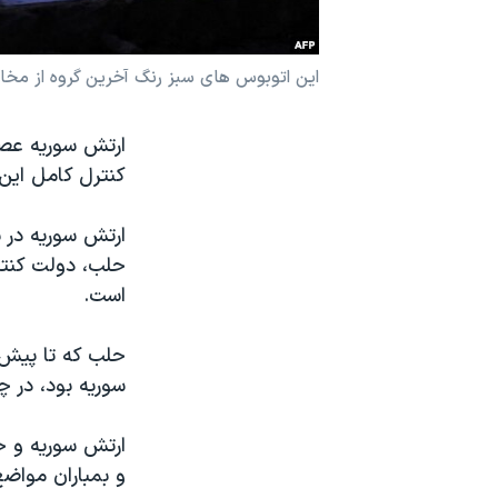
نرگس محمدی برنده جایزه نوبل صلح
همایش محافظه‌کاران آمریکا «سی‌پک»
این اتوبوس های سبز رنگ آخرین گروه از مخال
صفحه‌های ویژه
ارتش سوریه عصر
سفر پرزیدنت ترامپ به چین
کنترل کامل این
ارتش سوریه در ب
حلب، دولت کنترل
است.
حلب که تا پیش 
سوریه بود، در 
ارتش سوریه و حا
و بمباران مواض