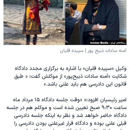
دنبال کنید
مستندها
فرهنگ و زندگی
حقوق شهروندی
انتخابات ریاست جمهوری آمریکا ۲۰۲۴
اقتصادی
حمله جمهوری اسلامی به اسرائیل
رمز مهسا
علم و فناوری
زبانهای مختلف
اسرائیل در جنگ
ورزش زنان در ایران
آمنه سادات ذبیح پور | سپیده قلیان
گالری عکس
اعتراضات زن، زندگی، آزادی
وکیل «سپیده قلیان» با اشاره به برگزاری مجدد دادگاه
آرشیو پخش زنده
مجموعه مستندهای دادخواهی
شکایت «آمنه سادات ذبیح‌پور» از موکلش گفت: « طبق
تریبونال مردمی آبان ۹۸
قانون این دادرسی هم باید علنی باشد.»
دادگاه حمید نوری
امیر رئیسیان افزود:« «وقت جلسه دادگاه ۱۵ مرداد ماه
چهل سال گروگان‌گیری
ساعت ۹:۳۰ صبح تعیین شده است و موکلم هم در جلسه
قانون شفافیت دارائی کادر رهبری ایران
دادگاه حاضر خواهد شد و نظر به اینکه جلسه دادرسی
اعتراضات مردمی آبان ۹۸
قبلی علنی بوده و دادگاه قرار غیرعلنی بودن دادرسی را