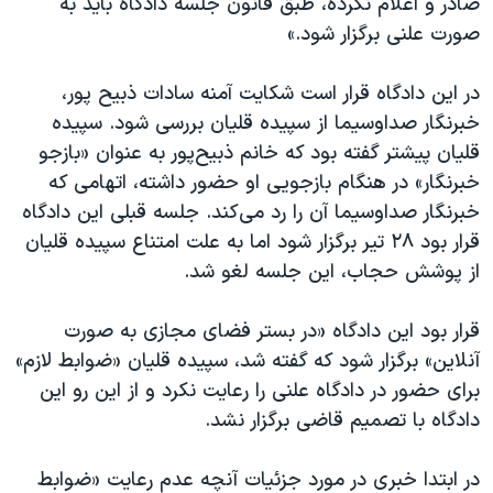
صادر و اعلام نکرده، طبق قانون جلسه دادگاه باید به
اسرائیل در جنگ
صورت علنی برگزار شود.»
نرگس محمدی برنده جایزه نوبل صلح
همایش محافظه‌کاران آمریکا «سی‌پک»
در این دادگاه قرار است شکایت آمنه سادات ذبیح پور،
خبرنگار صداوسیما از سپیده قلیان بررسی شود. سپیده
صفحه‌های ویژه
قلیان پیشتر گفته بود که خانم ذبیح‌پور به عنوان «بازجو
سفر پرزیدنت ترامپ به چین
خبرنگار» در هنگام بازجویی او حضور داشته، اتهامی که
خبرنگار صداوسیما آن را رد می‌کند. جلسه قبلی این دادگاه
قرار بود ۲۸ تیر برگزار شود اما به علت امتناع سپیده قلیان
از پوشش حجاب، این جلسه لغو شد.
قرار بود این دادگاه «در بستر فضای مجازی به صورت
آنلاین» برگزار شود که گفته شد، سپیده قلیان «ضوابط لازم»
برای حضور در دادگاه علنی را رعایت نکرد و از این رو این
دادگاه با تصمیم قاضی برگزار نشد.
در ابتدا خبری در مورد جزئیات آنچه عدم رعایت «ضوابط